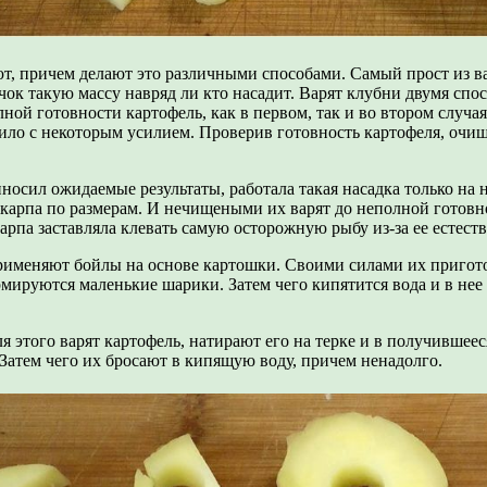
т, причем делают это различными способами. Самый прост из ва
чок такую массу навряд ли кто насадит. Варят клубни двумя спо
ной готовности картофель, как в первом, так и во втором случа
дило с некоторым усилием. Проверив готовность картофеля, очищ
носил ожидаемые результаты, работала такая насадка только на 
карпа по размерам. И нечищеными их варят до неполной готовно
рпа заставляла клевать самую осторожную рыбу из-за ее естеств
применяют бойлы на основе картошки. Своими силами их приготов
рмируются маленькие шарики. Затем чего кипятится вода и в нее 
я этого варят картофель, натирают его на терке и в получивше
атем чего их бросают в кипящую воду, причем ненадолго.