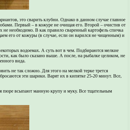
риантов, это сварить клубни. Однако в данном случае главное
собами. Первый – в кожуре не очищая его. Второй – очистив от
ях не необходимо. В как правило сваренный картофель спичка
аем его от кожуры (в случае, если он варился не чищенным) и
некоторых водоемах. А суть вот в чем. Подбираются мелкие
сти, как было сказано выше. А после, на рыбалке целиком, не
енного вида.
ить не так сложно. Для этого на мелкой терке трется
бросаются эти шарики. Варят их в кипятке 25-20 минут. Все,
еся пюре всыпают манную крупу и муку. Все тщательным