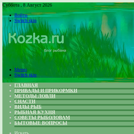
Суббота , 8 Август 2026
Войти
Switch skin
Меню
Switch skin
ГЛАВНАЯ
ПРИВАДЫ И ПРИКОРМКИ
МЕТОДЫ ЛОВЛИ
СНАСТИ
ВИДЫ РЫБ
РЫБНАЯ КУХНЯ
СОВЕТЫ РЫБОЛОВАМ
БЫТОВЫЕ ВОПРОСЫ
Искать