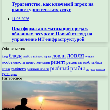
Турагентство, как ключевой игрок на
рынке туристических услуг
11.06.2026
Платформа автоматизации продаж
облачных ресурсов: Новый взгляд на
управление ИТ-инфраструктурой
Облако меток
ловля
ловли
блюда
выбор
блюд
выбрать
лучшие
карася
рецепт
рецепты
особенности
приготовления
рыбная
рыба
рыбы
рыбный
рыбного
рыбной ловли
ловля
секреты
советы
супа
щуки
Интересное