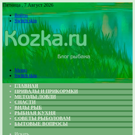
Пятница , 7 Август 2026
Войти
Switch skin
Меню
Switch skin
ГЛАВНАЯ
ПРИВАДЫ И ПРИКОРМКИ
МЕТОДЫ ЛОВЛИ
СНАСТИ
ВИДЫ РЫБ
РЫБНАЯ КУХНЯ
СОВЕТЫ РЫБОЛОВАМ
БЫТОВЫЕ ВОПРОСЫ
Искать