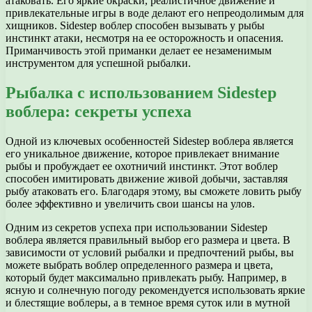
атаковать. Его яркие окраски, реалистичное движение и
привлекательные игры в воде делают его непреодолимым для
хищников. Sidestep воблер способен вызывать у рыбы
инстинкт атаки, несмотря на ее осторожность и опасения.
Приманчивость этой приманки делает ее незаменимым
инструментом для успешной рыбалки.
Рыбалка с использованием Sidestep
воблера: секреты успеха
Одной из ключевых особенностей Sidestep воблера является
его уникальное движение, которое привлекает внимание
рыбы и пробуждает ее охотничий инстинкт. Этот воблер
способен имитировать движение живой добычи, заставляя
рыбу атаковать его. Благодаря этому, вы сможете ловить рыбу
более эффективно и увеличить свои шансы на улов.
Одним из секретов успеха при использовании Sidestep
воблера является правильный выбор его размера и цвета. В
зависимости от условий рыбалки и предпочтений рыбы, вы
можете выбрать воблер определенного размера и цвета,
который будет максимально привлекать рыбу. Например, в
ясную и солнечную погоду рекомендуется использовать яркие
и блестящие воблеры, а в темное время суток или в мутной