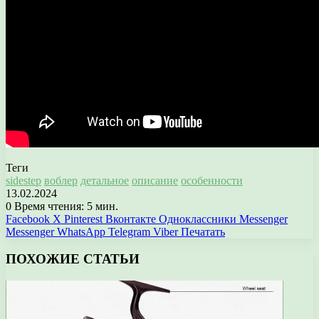
Теги
sidestep
воблер
детальное
описание
особенности
13.02.2024
0
Время чтения: 5 мин.
Facebook
X
Pinterest
Вконтакте
Одноклассники
Messenger
Messenger
WhatsApp
Telegram
Viber
Печатать
ПОХОЖИЕ СТАТЬИ