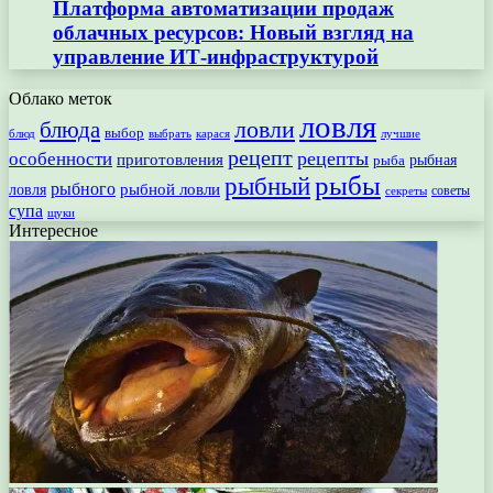
Платформа автоматизации продаж
облачных ресурсов: Новый взгляд на
управление ИТ-инфраструктурой
Облако меток
ловля
ловли
блюда
выбор
блюд
выбрать
лучшие
карася
рецепт
рецепты
особенности
приготовления
рыбная
рыба
рыбы
рыбный
рыбного
рыбной ловли
ловля
секреты
советы
супа
щуки
Интересное