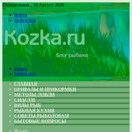
Понедельник , 10 Август 2026
Войти
Switch skin
Меню
Switch skin
ГЛАВНАЯ
ПРИВАДЫ И ПРИКОРМКИ
МЕТОДЫ ЛОВЛИ
СНАСТИ
ВИДЫ РЫБ
РЫБНАЯ КУХНЯ
СОВЕТЫ РЫБОЛОВАМ
БЫТОВЫЕ ВОПРОСЫ
Искать