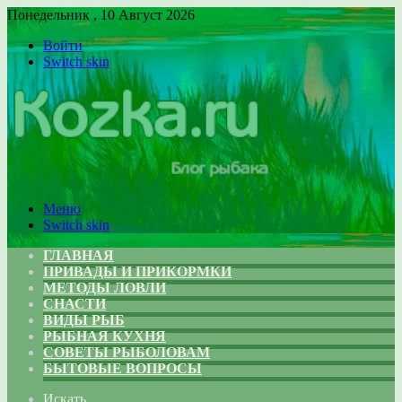
Понедельник , 10 Август 2026
Войти
Switch skin
Меню
Switch skin
ГЛАВНАЯ
ПРИВАДЫ И ПРИКОРМКИ
МЕТОДЫ ЛОВЛИ
СНАСТИ
ВИДЫ РЫБ
РЫБНАЯ КУХНЯ
СОВЕТЫ РЫБОЛОВАМ
БЫТОВЫЕ ВОПРОСЫ
Искать