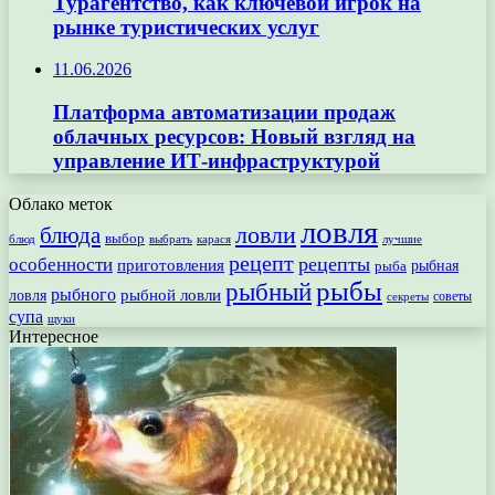
Турагентство, как ключевой игрок на
рынке туристических услуг
11.06.2026
Платформа автоматизации продаж
облачных ресурсов: Новый взгляд на
управление ИТ-инфраструктурой
Облако меток
ловля
ловли
блюда
выбор
блюд
выбрать
лучшие
карася
рецепт
рецепты
особенности
приготовления
рыбная
рыба
рыбы
рыбный
рыбного
рыбной ловли
ловля
секреты
советы
супа
щуки
Интересное