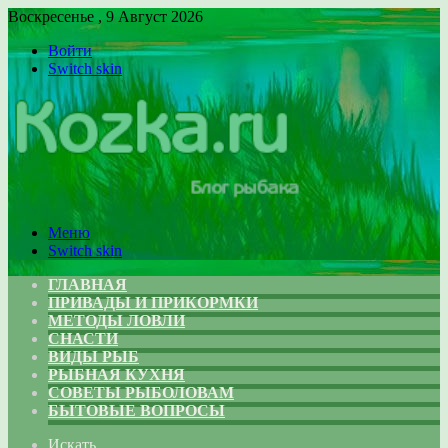
Воскресенье , 9 Август 2026
Войти
Switch skin
Меню
Switch skin
ГЛАВНАЯ
ПРИВАДЫ И ПРИКОРМКИ
МЕТОДЫ ЛОВЛИ
СНАСТИ
ВИДЫ РЫБ
РЫБНАЯ КУХНЯ
СОВЕТЫ РЫБОЛОВАМ
БЫТОВЫЕ ВОПРОСЫ
Искать