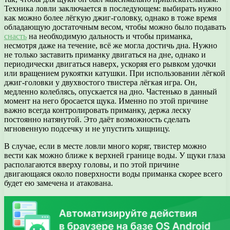
Техника ловли заключается в последующем: выбирать нужно
как можно более лёгкую джиг-головку, однако в тоже время
обладающую достаточным весом, чтобы можно было подавать
снасть
на необходимую дальность и чтобы приманка,
несмотря даже на течение, всё же могла достичь дна. Нужно
не только заставить приманку двигаться на дне, однако и
периодически двигаться наверх, ускоряя его рывком удочки
или вращением рукоятки катушки. При использовании лёгкой
джиг-головки у двухвостого твистера лёгкая игра. Он,
медленно колеблясь, опускается на дно. Частенько в данный
момент на него бросается щука. Именно по этой причине
важно всегда контролировать приманку, держа леску
постоянно натянутой. Это даёт возможность сделать
мгновенную подсечку и не упустить хищницу.
В случае, если в месте ловли много коряг, твистер можно
вести как можно ближе к верхней границе воды. У щуки глаза
располагаются вверху головы, и по этой причине
двигающаяся около поверхности воды приманка скорее всего
будет ею замечена и атакована.