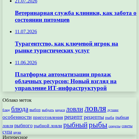
21.07.2026
Ветеринарная служба клиники, как забота о
состоянии питомцев
11.07.2026
Турагентство, как ключевой игрок на
рынке туристических услуг
11.06.2026
Платформа автоматизации продаж
облачных ресурсов: Новый взгляд на
управление ИТ-инфраструктурой
Облако меток
ловля
ловли
блюда
выбор
блюд
выбрать
лучшие
карася
рецепт
рецепты
особенности
приготовления
рыбная
рыба
рыбы
рыбный
рыбного
рыбной ловли
ловля
секреты
советы
супа
щуки
Интересное