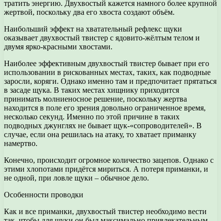
тратить энергию. Двухвостый кажется намного более крупной
жертвой, поскольку два его хвоста создают объём.
Наибольший эффект на хватательный рефлекс щуки
оказывает двухвостый твистер с ядовито-жёлтым телом и
двумя ярко-красными хвостами.
Наиболее эффективным двухвостый твистер бывает при его
использовании в рискованных местах, таких, как подводные
заросли, коряги. Однако именно там и предпочитает прятаться
в засаде щука. В таких местах хищнику приходится
принимать молниеносное решение, поскольку жертва
находится в поле его зрения довольно ограниченное время,
несколько секунд. Именно по этой причине в таких
подводных джунглях не бывает щук-«сопроводителей». В
случае, если она решилась на атаку, то хватает приманку
намертво.
Конечно, происходит огромное количество зацепов. Однако с
этими хлопотами придётся мириться. А потеря приманки, и
не одной, при ловле щуки – обычное дело.
Особенности проводки
Как и все приманки, двухвостый твистер необходимо вести
так, чтобы для щуки он был максимально привлекательным.