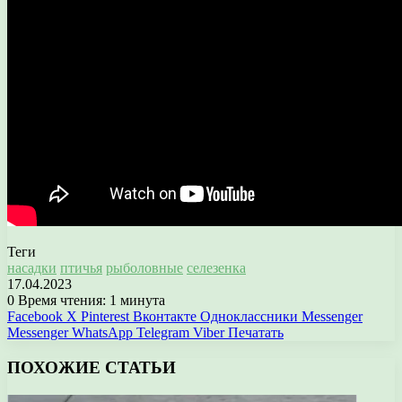
Теги
насадки
птичья
рыболовные
селезенка
17.04.2023
0
Время чтения: 1 минута
Facebook
X
Pinterest
Вконтакте
Одноклассники
Messenger
Messenger
WhatsApp
Telegram
Viber
Печатать
ПОХОЖИЕ СТАТЬИ