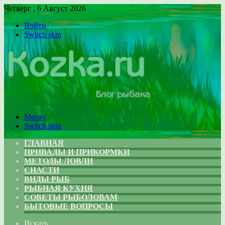
Четверг , 6 Август 2026
Войти
Switch skin
Меню
Switch skin
ГЛАВНАЯ
ПРИВАДЫ И ПРИКОРМКИ
МЕТОДЫ ЛОВЛИ
СНАСТИ
ВИДЫ РЫБ
РЫБНАЯ КУХНЯ
СОВЕТЫ РЫБОЛОВАМ
БЫТОВЫЕ ВОПРОСЫ
Искать