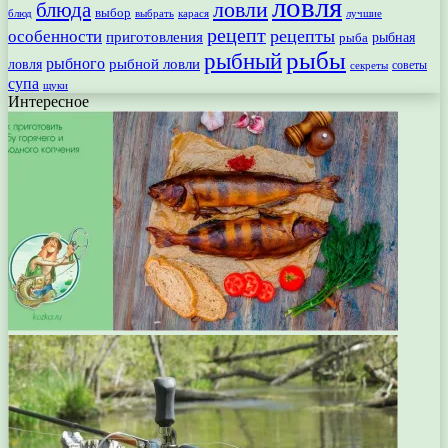
ловля
ловли
блюда
выбор
блюд
выбрать
лучшие
карася
рецепт
рецепты
особенности
приготовления
рыбная
рыба
рыбы
рыбный
рыбного
рыбной ловли
ловля
секреты
советы
супа
щуки
Интересное