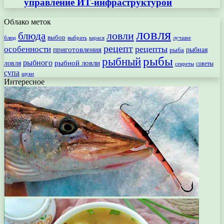
управление ИТ-инфраструктурой
Облако меток
ловля
ловли
блюда
выбор
блюд
выбрать
лучшие
карася
рецепт
рецепты
особенности
приготовления
рыбная
рыба
рыбы
рыбный
рыбного
рыбной ловли
ловля
секреты
советы
супа
щуки
Интересное