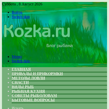
Суббота , 8 Август 2026
Войти
Switch skin
Меню
Switch skin
ГЛАВНАЯ
ПРИВАДЫ И ПРИКОРМКИ
МЕТОДЫ ЛОВЛИ
СНАСТИ
ВИДЫ РЫБ
РЫБНАЯ КУХНЯ
СОВЕТЫ РЫБОЛОВАМ
БЫТОВЫЕ ВОПРОСЫ
Искать