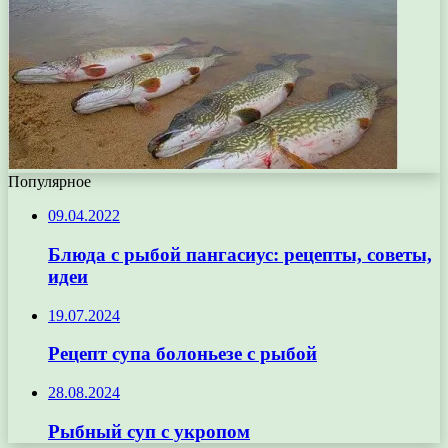
Популярное
09.04.2022
Блюда с рыбой пангасиус: рецепты, советы,
идеи
19.07.2024
Рецепт супа болоньезе с рыбой
28.08.2024
Рыбный суп с укропом