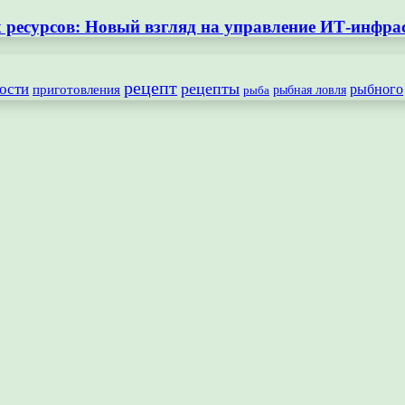
ресурсов: Новый взгляд на управление ИТ-инфра
рецепт
рецепты
ости
рыбного
приготовления
рыбная ловля
рыба