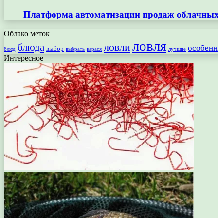
Платформа автоматизации продаж облачных 
Облако меток
ловля
ловли
блюда
особенн
выбор
блюд
выбрать
лучшие
карася
Интересное