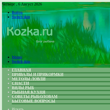
Четверг , 6 Август 2026
Войти
Switch skin
Меню
Switch skin
ГЛАВНАЯ
ПРИВАДЫ И ПРИКОРМКИ
МЕТОДЫ ЛОВЛИ
СНАСТИ
ВИДЫ РЫБ
РЫБНАЯ КУХНЯ
СОВЕТЫ РЫБОЛОВАМ
БЫТОВЫЕ ВОПРОСЫ
Искать