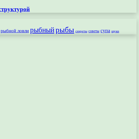
структурой
рыбы
рыбный
рыбной ловли
супа
секреты
советы
щуки