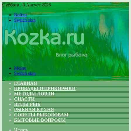
Суббота , 8 Август 2026
Войти
Switch skin
Меню
Switch skin
ГЛАВНАЯ
ПРИВАДЫ И ПРИКОРМКИ
МЕТОДЫ ЛОВЛИ
СНАСТИ
ВИДЫ РЫБ
РЫБНАЯ КУХНЯ
СОВЕТЫ РЫБОЛОВАМ
БЫТОВЫЕ ВОПРОСЫ
Искать