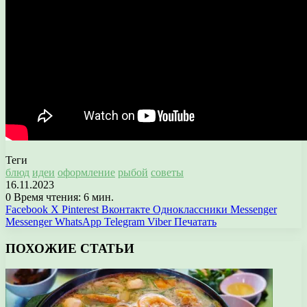
Теги
блюд
идеи
оформление
рыбой
советы
16.11.2023
0
Время чтения: 6 мин.
Facebook
X
Pinterest
Вконтакте
Одноклассники
Messenger
Messenger
WhatsApp
Telegram
Viber
Печатать
ПОХОЖИЕ СТАТЬИ