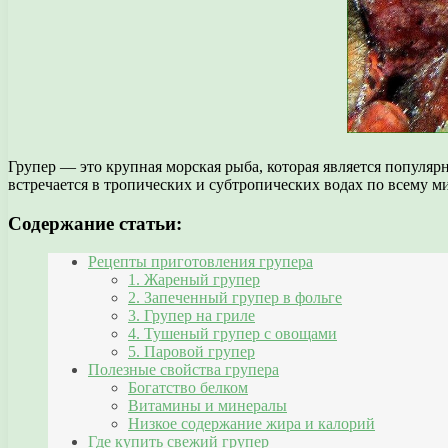
Групер — это крупная морская рыба, которая является популя
встречается в тропических и субтропических водах по всему м
Содержание статьи:
Рецепты приготовления групера
1. Жареный групер
2. Запеченный групер в фольге
3. Групер на гриле
4. Тушеный групер с овощами
5. Паровой групер
Полезные свойства групера
Богатство белком
Витамины и минералы
Низкое содержание жира и калорий
Где купить свежий групер