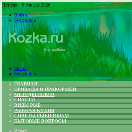
Четверг , 6 Август 2026
Войти
Switch skin
Меню
Switch skin
ГЛАВНАЯ
ПРИВАДЫ И ПРИКОРМКИ
МЕТОДЫ ЛОВЛИ
СНАСТИ
ВИДЫ РЫБ
РЫБНАЯ КУХНЯ
СОВЕТЫ РЫБОЛОВАМ
БЫТОВЫЕ ВОПРОСЫ
Искать