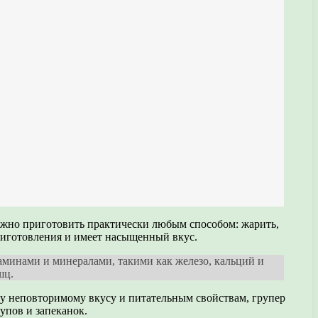
можно приготовить практически любым способом: жарить,
приготовления и имеет насыщенный вкус.
таминами и минералами, такими как железо, кальций и
шц.
му неповторимому вкусу и питательным свойствам, групер
упов и запеканок.