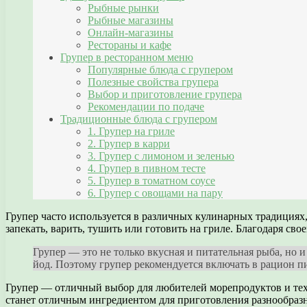
Рыбные рынки
Рыбные магазины
Онлайн-магазины
Рестораны и кафе
Групер в ресторанном меню
Популярные блюда с групером
Полезные свойства групера
Выбор и приготовление групера
Рекомендации по подаче
Традиционные блюда с групером
1. Групер на гриле
2. Групер в карри
3. Групер с лимоном и зеленью
4. Групер в пивном тесте
5. Групер в томатном соусе
6. Групер с овощами на пару
Групер часто используется в различных кулинарных традициях
запекать, варить, тушить или готовить на гриле. Благодаря св
Групер — это не только вкусная и питательная рыба, но 
йод. Поэтому групер рекомендуется включать в рацион п
Групер — отличный выбор для любителей морепродуктов и тех,
станет отличным ингредиентом для приготовления разнообраз