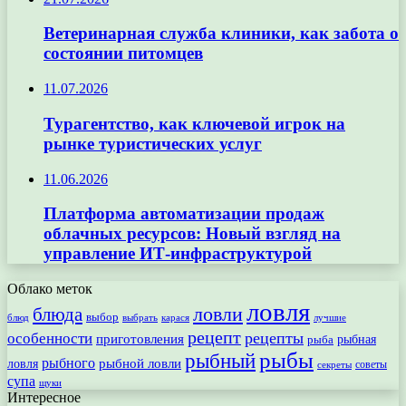
Ветеринарная служба клиники, как забота о
состоянии питомцев
11.07.2026
Турагентство, как ключевой игрок на
рынке туристических услуг
11.06.2026
Платформа автоматизации продаж
облачных ресурсов: Новый взгляд на
управление ИТ-инфраструктурой
Облако меток
ловля
ловли
блюда
выбор
блюд
выбрать
лучшие
карася
рецепт
рецепты
особенности
приготовления
рыбная
рыба
рыбы
рыбный
рыбного
рыбной ловли
ловля
секреты
советы
супа
щуки
Интересное