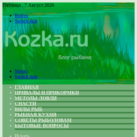
Пятница , 7 Август 2026
Войти
Switch skin
Меню
Switch skin
ГЛАВНАЯ
ПРИВАДЫ И ПРИКОРМКИ
МЕТОДЫ ЛОВЛИ
СНАСТИ
ВИДЫ РЫБ
РЫБНАЯ КУХНЯ
СОВЕТЫ РЫБОЛОВАМ
БЫТОВЫЕ ВОПРОСЫ
Искать