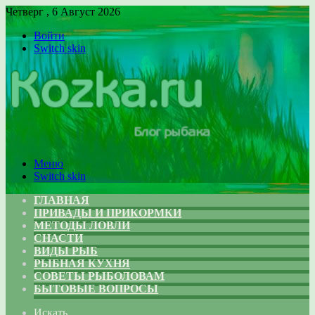
Четверг , 6 Август 2026
Войти
Switch skin
Меню
Switch skin
ГЛАВНАЯ
ПРИВАДЫ И ПРИКОРМКИ
МЕТОДЫ ЛОВЛИ
СНАСТИ
ВИДЫ РЫБ
РЫБНАЯ КУХНЯ
СОВЕТЫ РЫБОЛОВАМ
БЫТОВЫЕ ВОПРОСЫ
Искать