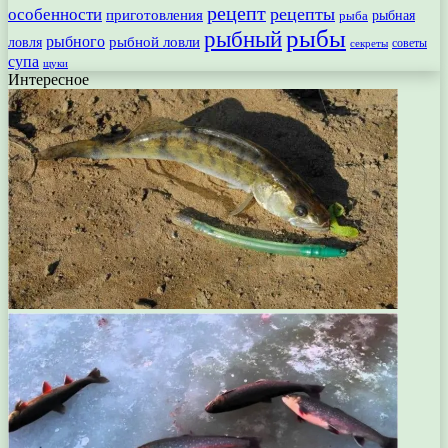
рецепт
рецепты
особенности
приготовления
рыбная
рыба
рыбы
рыбный
рыбного
рыбной ловли
ловля
секреты
советы
супа
щуки
Интересное