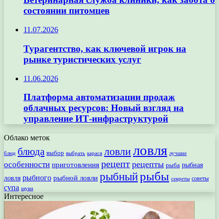
состоянии питомцев
11.07.2026
Турагентство, как ключевой игрок на
рынке туристических услуг
11.06.2026
Платформа автоматизации продаж
облачных ресурсов: Новый взгляд на
управление ИТ-инфраструктурой
Облако меток
ловля
ловли
блюда
выбор
блюд
выбрать
лучшие
карася
рецепт
рецепты
особенности
приготовления
рыбная
рыба
рыбы
рыбный
рыбного
рыбной ловли
ловля
секреты
советы
супа
щуки
Интересное