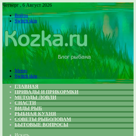
Четверг , 6 Август 2026
Войти
Switch skin
Меню
Switch skin
ГЛАВНАЯ
ПРИВАДЫ И ПРИКОРМКИ
МЕТОДЫ ЛОВЛИ
СНАСТИ
ВИДЫ РЫБ
РЫБНАЯ КУХНЯ
СОВЕТЫ РЫБОЛОВАМ
БЫТОВЫЕ ВОПРОСЫ
Искать