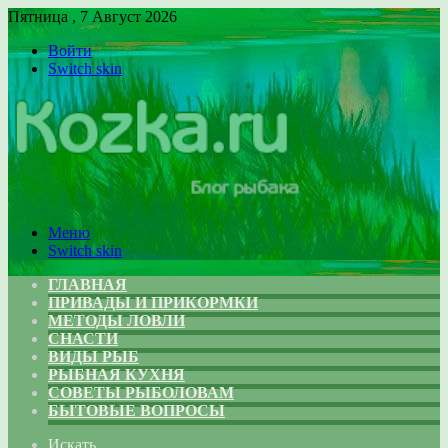
Пятница , 7 Август 2026
Войти
Switch skin
Меню
Switch skin
ГЛАВНАЯ
ПРИВАДЫ И ПРИКОРМКИ
МЕТОДЫ ЛОВЛИ
СНАСТИ
ВИДЫ РЫБ
РЫБНАЯ КУХНЯ
СОВЕТЫ РЫБОЛОВАМ
БЫТОВЫЕ ВОПРОСЫ
Искать