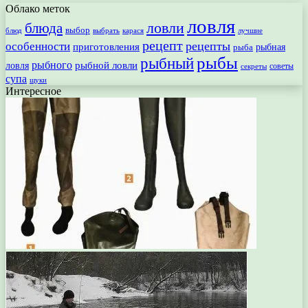
Облако меток
ловля
ловли
блюда
выбор
блюд
выбрать
лучшие
карася
рецепт
рецепты
особенности
приготовления
рыбная
рыба
рыбы
рыбный
рыбного
рыбной ловли
ловля
секреты
советы
супа
щуки
Интересное