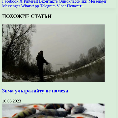
Facebook
X
Pinterest
Вконтакте
Одноклассники
Messenger
Messenger
WhatsApp
Telegram
Viber
Печатать
ПОХОЖИЕ СТАТЬИ
Зима ультралайту не помеха
10.06.2023