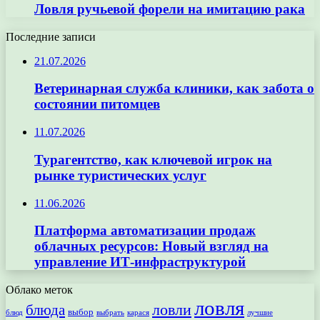
Ловля ручьевой форели на имитацию рака
Последние записи
21.07.2026
Ветеринарная служба клиники, как забота о
состоянии питомцев
11.07.2026
Турагентство, как ключевой игрок на
рынке туристических услуг
11.06.2026
Платформа автоматизации продаж
облачных ресурсов: Новый взгляд на
управление ИТ-инфраструктурой
Облако меток
ловля
ловли
блюда
выбор
блюд
выбрать
лучшие
карася