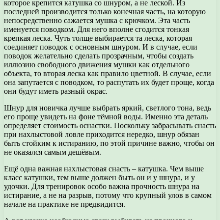
которое крепится катушка со шнуром, а не леской. Из
последней производится только конечная часть, на которую
непосредственно сажается мушка с крючком. Эта часть
именуется поводком. Для него вполне сгодится тонкая
крепкая леска. Чуть толще выбирается та леска, которая
соединяет поводок с основным шнуром. И в случае, если
поводок желательно сделать прозрачным, чтобы создать
иллюзию свободного движения мушки как отдельного
объекта, то вторая леска как правило цветной. В случае, если
она запутается с поводком, то распутать их будет проще, когда
они будут иметь разный окрас.
Шнур для новичка лучше выбрать яркий, светлого тона, ведь
его проще увидеть на фоне тёмной воды. Именно эта деталь
определяет стоимость оснастки. Поскольку забрасывать снасть
при нахлыстовой ловле приходится нередко, шнур обязан
быть стойким к истиранию, по этой причине важно, чтобы он
не оказался самым дешёвым.
Ещё одна важная нахлыстовая снасть – катушка. Чем выше
класс катушки, тем выше должен быть он и у шнура, и у
удочки. Для тренировок особо важна прочность шнура на
истирание, а не на разрыв, потому что крупный улов в самом
начале на практике не предвидится.