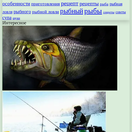
рецепт
рецепты
особенности
приготовления
рыбная
рыба
рыбы
рыбный
рыбного
рыбной ловли
ловля
секреты
советы
супа
щуки
Интересное