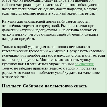
А вот удочка необходимо сразу выбирать из прочного и
гибкого материала – углепластика. Слишком гибкое удочка
позволит тренироваться, однако может подвести, в случае,
если удастся реально поймать крупный экземпляр рыбы.
Катушка для нахлыстовой ловли выбирается простая,
оснащённая тормозом с трещоткой. Рывки и толчки при
движении катушки недопустимы. Она обязана вращаться
легко и плавно, чего от слишком дешёвой модели ожидать
навряд ли придётся.
Только к одной удочки для начинающих нет каких-то
категорических требований – к мушке. Сразу вязать красивый
экземпляр или приобретать его навряд ли стоит, в случае, если
вы пока тренируетесь. Можете смело заменить мушку
кусочком ваты и заниматься упражнениями
со снастями
.
Только не забудьте припасти ведёрко с водой и поставить
рядом. А то мало ли – поймаете уклейку даже на маленькое
ватное облачко!
Нахлыст. Собираем нахлыстовую снасть