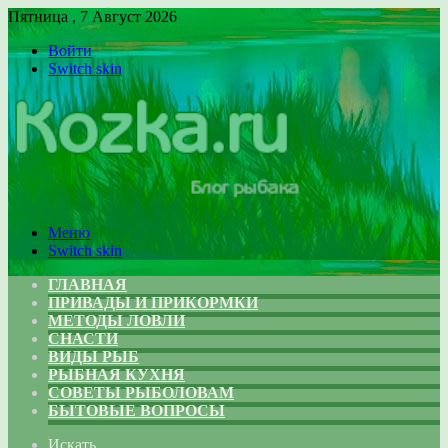
Пятница , 7 Август 2026
Войти
Switch skin
Меню
Switch skin
ГЛАВНАЯ
ПРИВАДЫ И ПРИКОРМКИ
МЕТОДЫ ЛОВЛИ
СНАСТИ
ВИДЫ РЫБ
РЫБНАЯ КУХНЯ
СОВЕТЫ РЫБОЛОВАМ
БЫТОВЫЕ ВОПРОСЫ
Искать