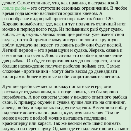
дельте. Самое отличное, что, как правило, в астраханской
ловле рыбы
– это отсутствие сезонных ограничений. В любое
время года можно насладится хорошим клевом. А
разнообразие видов рыб просто поражает их более 120.
Хорошо порыбачить: где, как ни тут получить отличный итог
можно в период всего года. Из пойманных рыб будет судак,
вобла, лещ, окунь. Однако знающие рыбаки уже имеют свои
вкусы, по этой причине кому интересно ловить крупную
воблу, идущую на нерест, то ловить рыбу они будут весной.
Летний период – это время щуки и судака. Жереха, сазана и
сома ловят по осени. Ловля сазана это особое приключение
для рыбака. Он будет сопротивляться до последнего, и тем
больше наслаждение получит рыболов поймав его. Самые
сложные «противники» могут быть весом до двенадцати
килограмм. Более крупные особи сопротивляются лениво.
Лучшие «рыбные» места покажут опытные егеря, они
расскажут отдыхающим, как и где ловить, что бы хорошо
порыбачить. А вот секреты улова у каждого опытного рыбака
свои. К примеру, окуней и судака лучше ловить на спиннинг,
а леща, воблу и карповых на другие удочки. Весеннюю воблу
надлежит ловить на опарыша, кукурузу или червя. Тем не
менее вместе с воблой можно вытащить подлещика,
красноперку или карася. Так же весной есть шанс поймать
идущую на нерест щуку. Однако где ее надлежит ловить знают