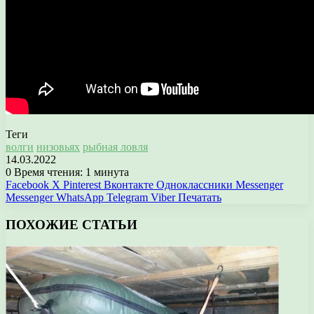
Теги
волги
низовьях
рыбная ловля
14.03.2022
0
Время чтения: 1 минута
Facebook
X
Pinterest
Вконтакте
Одноклассники
Messenger
Messenger
WhatsApp
Telegram
Viber
Печатать
ПОХОЖИЕ СТАТЬИ