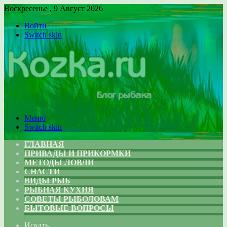
Воскресенье , 9 Август 2026
Войти
Switch skin
Меню
Switch skin
ГЛАВНАЯ
ПРИВАДЫ И ПРИКОРМКИ
МЕТОДЫ ЛОВЛИ
СНАСТИ
ВИДЫ РЫБ
РЫБНАЯ КУХНЯ
СОВЕТЫ РЫБОЛОВАМ
БЫТОВЫЕ ВОПРОСЫ
Искать