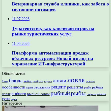
Ветеринарная служба клиники, как забота о
состоянии питомцев
11.07.2026
Турагентство, как ключевой игрок на
рынке туристических услуг
11.06.2026
Платформа автоматизации продаж
облачных ресурсов: Новый взгляд на
управление ИТ-инфраструктурой
Облако меток
ловля
ловли
блюда
выбор
блюд
выбрать
лучшие
карася
рецепт
рецепты
особенности
приготовления
рыбная
рыба
рыбы
рыбный
рыбного
рыбной ловли
ловля
секреты
советы
супа
щуки
Интересное