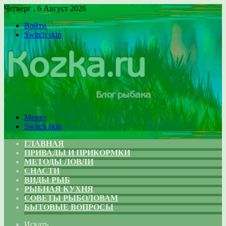
Четверг , 6 Август 2026
Войти
Switch skin
Меню
Switch skin
ГЛАВНАЯ
ПРИВАДЫ И ПРИКОРМКИ
МЕТОДЫ ЛОВЛИ
СНАСТИ
ВИДЫ РЫБ
РЫБНАЯ КУХНЯ
СОВЕТЫ РЫБОЛОВАМ
БЫТОВЫЕ ВОПРОСЫ
Искать