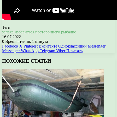
Теги
запаха
избавиться
постороннего
рыбалке
16.07.2022
0
Время чтения: 1 минута
Facebook
X
Pinterest
Вконтакте
Одноклассники
Messenger
Messenger
WhatsApp
Telegram
Viber
Печатать
ПОХОЖИЕ СТАТЬИ