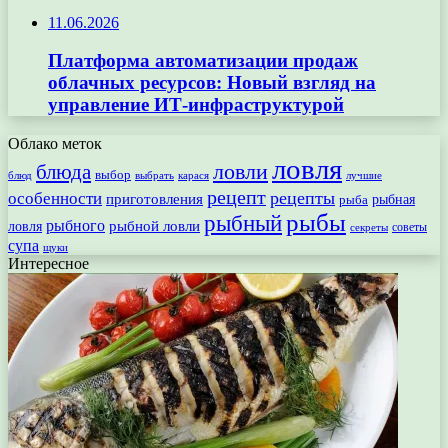
11.06.2026
Платформа автоматизации продаж
облачных ресурсов: Новый взгляд на
управление ИТ-инфраструктурой
Облако меток
ловля
ловли
блюда
выбор
блюд
выбрать
лучшие
карася
рецепт
рецепты
особенности
приготовления
рыбная
рыба
рыбы
рыбный
рыбного
рыбной ловли
ловля
секреты
советы
супа
щуки
Интересное