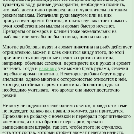
туалетную воду, разные дезодоранты, необходимо помнить,
что рыба достаточно привередлива и чувствительна к таким
резким запахам. Испачкали руки мазутом или на них
присутствует аромат бензина, в таких случаях стоит помыть
руки хозяйственным мылом и аромат быстро исчезнет.
Препараты от комаров и клещей тоже нежелательны на
рыбалке, или хотя бы не было попадания на пальцы.
Многие рыболовы курят и аромат никотина на рыбу действует
отрицательно, может, и клёв снизится ввиду этого, по этой
причине есть проверенные средства против никотина,
например, обычные семечки, перетираете их в руках и аромат
исчезнет. Тогда и
наживку
уже можно брать руками, семечки
перебьют аромат никотина. Некоторые рыбаки берут цедру
апельсина, однако многие с осторожностью относятся к ней,
хотя цедра отбивает аромат никотина абсолютно, однако
необходимо учитывать, что аромат она имеет достаточно
резкий.
Не могу не поделиться ещё одним советом, правда он к теме
не подходит, однако как правило кому-то, да и пригодится.
Приехали на рыбалку с ночёвкой и перебрали горячительного
«немного», а ехать обратно с перегаром, чревато
выписыванием штрафа, так вот, чтобы этого не случилось,
есть этот состав, который отобьёт аромат перегара начисто,