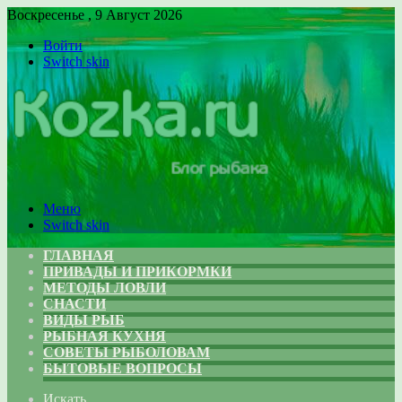
Воскресенье , 9 Август 2026
Войти
Switch skin
Меню
Switch skin
ГЛАВНАЯ
ПРИВАДЫ И ПРИКОРМКИ
МЕТОДЫ ЛОВЛИ
СНАСТИ
ВИДЫ РЫБ
РЫБНАЯ КУХНЯ
СОВЕТЫ РЫБОЛОВАМ
БЫТОВЫЕ ВОПРОСЫ
Искать