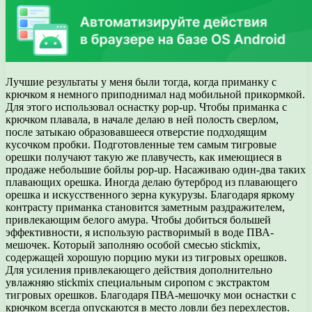
Лучшие результаты у меня были тогда, когда приманку с
крючком я немного приподнимал над мобильной прикормкой.
Для этого использовал оснастку pop-up. Чтобы приманка с
крючком плавала, в начале делаю в ней полость сверлом,
после затыкаю образовавшееся отверстие подходящим
кусочком пробки. Подготовленные тем самым тигровые
орешки получают такую же плавучесть, как имеющиеся в
продаже небольшие бойлы pop-up. Насаживаю один-два таких
плавающих орешка. Иногда делаю бутерброд из плавающего
орешка и искусственного зерна кукурузы. Благодаря яркому
контрасту приманка становится заметным раздражителем,
привлекающим белого амура. Чтобы добиться большей
эффективности, я использую растворимый в воде ПВА-
мешочек. Который заполняю особой смесью stickmix,
содержащей хорошую порцию муки из тигровых орешков.
Для усиления привлекающего действия дополнительно
увлажняю stickmix специальным сиропом с экстрактом
тигровых орешков. Благодаря ПВА-мешочку мои оснастки с
крючком всегда опускаются в место ловли без перехлестов.