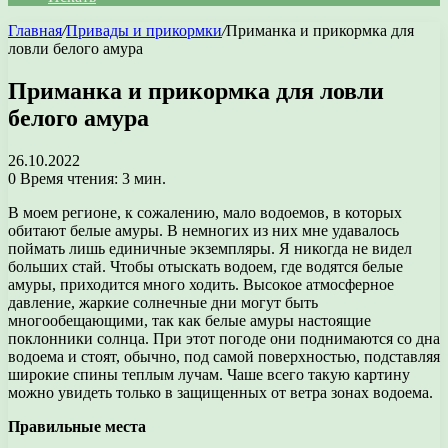
Главная
/
Привады и прикормки
/
Приманка и прикормка для
ловли белого амура
Приманка и прикормка для ловли
белого амура
26.10.2022
0
Время чтения: 3 мин.
В моем регионе, к сожалению, мало водоемов, в которых
обитают белые амуры. В немногих из них мне удавалось
поймать лишь единичные экземпляры. Я никогда не видел
больших стай. Чтобы отыскать водоем, где водятся белые
амуры, приходится много ходить. Высокое атмосферное
давление, жаркие солнечные дни могут быть
многообещающими, так как белые амуры настоящие
поклонники солнца. При этот погоде они поднимаются со дна
водоема и стоят, обычно, под самой поверхностью, подставляя
широкие спины теплым лучам. Чаше всего такую картину
можно увидеть только в защищенных от ветра зонах водоема.
Правильные места