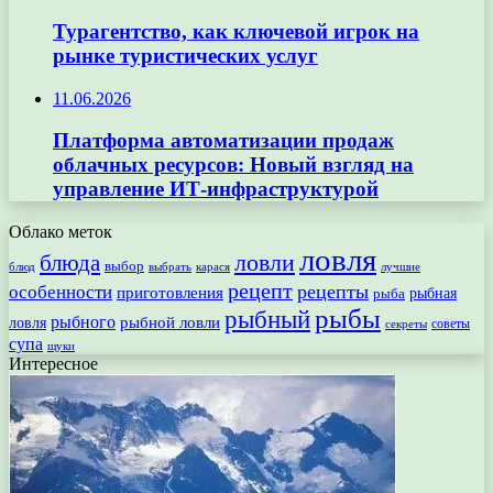
Турагентство, как ключевой игрок на
рынке туристических услуг
11.06.2026
Платформа автоматизации продаж
облачных ресурсов: Новый взгляд на
управление ИТ-инфраструктурой
Облако меток
ловля
ловли
блюда
выбор
блюд
выбрать
лучшие
карася
рецепт
рецепты
особенности
приготовления
рыбная
рыба
рыбы
рыбный
рыбного
рыбной ловли
ловля
секреты
советы
супа
щуки
Интересное