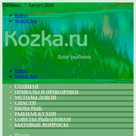
Пятница , 7 Август 2026
Войти
Switch skin
Меню
Switch skin
ГЛАВНАЯ
ПРИВАДЫ И ПРИКОРМКИ
МЕТОДЫ ЛОВЛИ
СНАСТИ
ВИДЫ РЫБ
РЫБНАЯ КУХНЯ
СОВЕТЫ РЫБОЛОВАМ
БЫТОВЫЕ ВОПРОСЫ
Искать