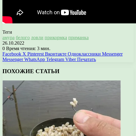
Теги
амура
белого
ловли
прикормка
приманка
26.10.2022
0
Время чтения: 3 мин.
Facebook
X
Pinterest
Вконтакте
Одноклассники
Messenger
Messenger
WhatsApp
Telegram
Viber
Печатать
ПОХОЖИЕ СТАТЬИ