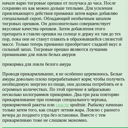
начале варю тигровые орешки от получаса до часа. После
сохраняю их как можно дольше теплыми. Для усиления
привлекающего действия приманки затем варки добавляю
специальный сироп. Обладающий необычным запахом
тигровых орешков. Он дополнительно совершенствует
вкусовые качества орешков. Затем добавления этого
препарата я ставлю орешки на солнце и держу их там до тех
пор, пока они не станут плавать в образовавшейся слизистой
массе. Только теперь приманки приобретают сладкий вкус и
сильный запах. Тигровые орешки являются лучшими
приманками для ловли белых амуров
прикормка для ловли белого амура
Проводя прикармливание, я не особенно церемонюсь. Белые
амуры довольно плохо перерабатывают корм; чтобы получить
необходимую энергию из пищи, они должны потреблять ее в
огромных количествах. По этой причине я забрасываю
несколько килограммов прикормки. Два-три раза повторяю
прикармливание при помощи специального черпака,
прикормочной ракеты или
снасти
spodruie. Рыбалку начинаю
только затем того, как спадет летняя жара. Ловлю с раннего
вечера до позднего утра без остановки. Вместе с тем
прикармливаю тоже не слишком экономно.