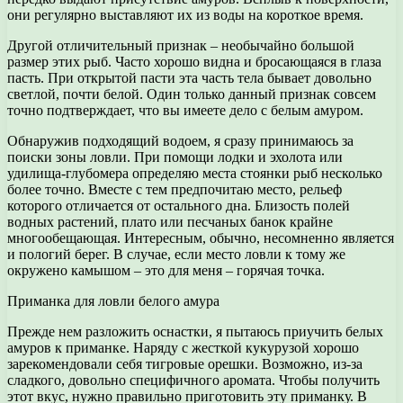
они регулярно выставляют их из воды на короткое время.
Другой отличительный признак – необычайно большой
размер этих рыб. Часто хорошо видна и бросающаяся в глаза
пасть. При открытой пасти эта часть тела бывает довольно
светлой, почти белой. Один только данный признак совсем
точно подтверждает, что вы имеете дело с белым амуром.
Обнаружив подходящий водоем, я сразу принимаюсь за
поиски зоны ловли. При помощи лодки и эхолота или
удилища-глубомера определяю места стоянки рыб несколько
более точно. Вместе с тем предпочитаю место, рельеф
которого отличается от остального дна. Близость полей
водных растений, плато или песчаных банок крайне
многообещающая. Интересным, обычно, несомненно является
и пологий берег. В случае, если место ловли к тому же
окружено камышом – это для меня – горячая точка.
Приманка для ловли белого амура
Прежде нем разложить оснастки, я пытаюсь приучить белых
амуров к приманке. Наряду с жесткой кукурузой хорошо
зарекомендовали себя тигровые орешки. Возможно, из-за
сладкого, довольно специфичного аромата. Чтобы получить
этот вкус, нужно правильно приготовить эту приманку. В