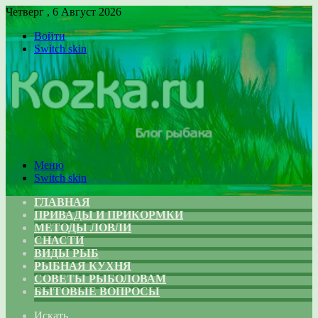
Четверг , 6 Август 2026
Войти
Switch skin
Меню
Switch skin
ГЛАВНАЯ
ПРИВАДЫ И ПРИКОРМКИ
МЕТОДЫ ЛОВЛИ
СНАСТИ
ВИДЫ РЫБ
РЫБНАЯ КУХНЯ
СОВЕТЫ РЫБОЛОВАМ
БЫТОВЫЕ ВОПРОСЫ
Искать