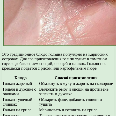
Это традиционное блюдо гольяна популярно на Карибских
островах. Для его приготовления гольян тушат в томатном
соусе с добавлением специй, овощей и оливок. Гольян по-
креольски подается с рисом или картофельным пюре.
Блюдо
Способ приготовления
Гольян жареный
Обмакнуть в муку и жарить на сковороде
Гольян в духовке с
Выложить рыбу и овощи на противень,
овощами
запекать в духовке
Гольян тушеный в
Обжарить филе, добавить сливки и
сливках
тушить
Гольян на гриле
Мариновать и готовить на гриле
Гольян по-
Тушить с томатным соусом, специями и