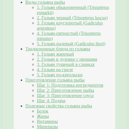
Виды гольяна рыбы
1. Гольян обыкновенный (Trisopterus
esmarkii)
2. Гольян черный (Trisopterus luscus)
3. Гольян круглоротый (Gadiculus
argenteus)
4. Гольян-пятнистый (Trisopterus
minutus)
5. Гольян-палевый (Gadiculus thori)
Традиционные блюда из гольяна
1. Гольян жареный
2. Гольян в духовке с овощами
3. Гольян тушеный в сливках
4. Гольян на гриле
5. Гольян по-креольски
Приготовление гольяна рыбы
Шаг 1: Подготовка ингредиентов
Шаг 2: Приготовление рыбы
Шаг 3: Приготовление соуса
Шаг 4: Подача
Полезные свойства гольяна рыбы
Белок
Жиры
Витамины
Минералы