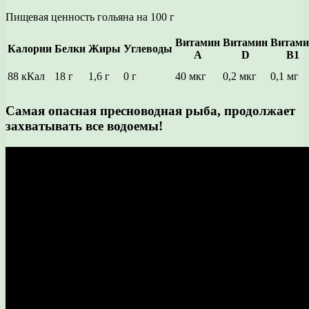
Пищевая ценность гольяна на 100 г
Витамин
Витамин
Витами
Калории
Белки
Жиры
Углеводы
А
D
В1
88 кКал
18 г
1,6 г
0 г
40 мкг
0,2 мкг
0,1 мг
Самая опасная пресноводная рыба, продолжает
захватывать все водоемы!