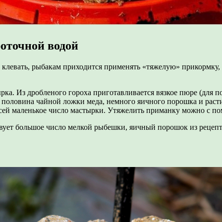
оточной водой
ь клевать, рыбакам приходится применять «тяжелую» прикормку,
рка. Из дробленого гороха приготавливается вязкое пюре (для
я половина чайной ложки меда, немного яичного порошка и раст
расей маленькое число мастырки. Утяжелить приманку можно с 
ствует большое число мелкой рыбешки, яичный порошок из рецеп