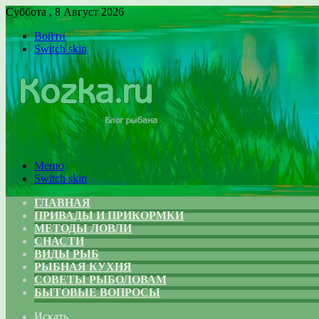
Суббота , 8 Август 2026
Войти
Switch skin
Меню
Switch skin
ГЛАВНАЯ
ПРИВАДЫ И ПРИКОРМКИ
МЕТОДЫ ЛОВЛИ
СНАСТИ
ВИДЫ РЫБ
РЫБНАЯ КУХНЯ
СОВЕТЫ РЫБОЛОВАМ
БЫТОВЫЕ ВОПРОСЫ
Искать