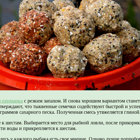
я приманка
с резким запахом. И снова хорошим вариантом станет
утверждают, что тыквенные семечки содействуют быстрой и усп
граммов сахарного песка. Полученная смесь утяжеляется глиной
 к шестам. Выбирается место для рыбной ловли, после прикормк
сти воды и прикрепляется к шестам.
десь у каждого рыбака есть свое мнение. Однако лучше попробо