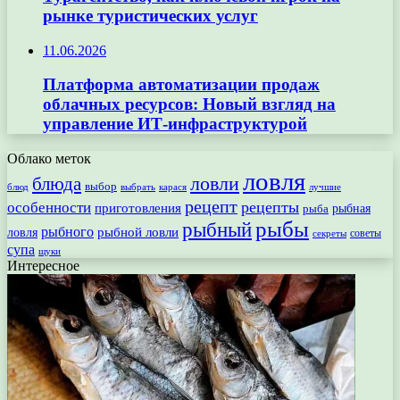
рынке туристических услуг
11.06.2026
Платформа автоматизации продаж
облачных ресурсов: Новый взгляд на
управление ИТ-инфраструктурой
Облако меток
ловля
ловли
блюда
выбор
блюд
выбрать
лучшие
карася
рецепт
рецепты
особенности
приготовления
рыбная
рыба
рыбы
рыбный
рыбного
рыбной ловли
ловля
секреты
советы
супа
щуки
Интересное