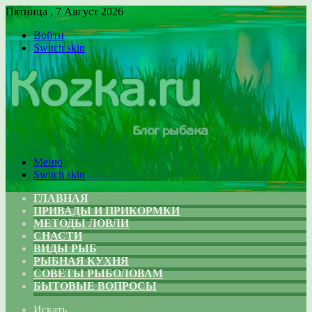
Пятница , 7 Август 2026
Войти
Switch skin
Меню
Switch skin
ГЛАВНАЯ
ПРИВАДЫ И ПРИКОРМКИ
МЕТОДЫ ЛОВЛИ
СНАСТИ
ВИДЫ РЫБ
РЫБНАЯ КУХНЯ
СОВЕТЫ РЫБОЛОВАМ
БЫТОВЫЕ ВОПРОСЫ
Искать