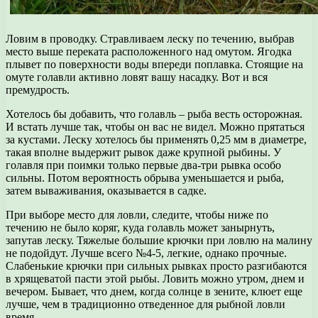
Ловим в проводку. Стравливаем леску по течению, выбрав
место выше переката расположенного над омутом. Ягодка
плывет по поверхности воды впереди поплавка. Стоящие на
омуте голавли активно ловят вашу насадку. Вот и вся
премудрость.
Хотелось бы добавить, что голавль – рыба весть осторожная.
И встать лучше так, чтобы он вас не видел. Можно прятаться
за кустами. Леску хотелось бы применять 0,25 мм в диаметре,
такая вполне выдержит рывок даже крупной рыбины. У
голавля при поимки только первые два-три рывка особо
сильны. Потом вероятность обрыва уменьшается и рыба,
затем вываживания, оказывается в садке.
При выборе место для ловли, следите, чтобы ниже по
течению не было коряг, куда голавль может занырнуть,
запутав леску. Тяжелые большие крючки при ловлю на малину
не подойдут. Лучше всего №4-5, легкие, однако прочные.
Слабенькие крючки при сильных рывках просто разгибаются
в хрящеватой пасти этой рыбы. Ловить можно утром, днем и
вечером. Бывает, что днем, когда солнце в зените, клюет еще
лучше, чем в традиционно отведенное для рыбной ловли
время.