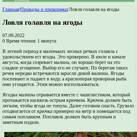
Главная
/
Привады и прикормки
/
Ловля голавля на ягоды
Ловля голавля на ягоды
07.09.2022
0
Время чтения: 1 минута
В летний период в маленьких лесных речках голавль с
удовольствием ест ягоды. Это проверено. В июле и начале
августа, когда созревает малина, он хорошо берет на это
сладкое угощение. Выбор его не случаен. По берегам таких
речек нередко встречаются заросли дикой малины. Ягоды
поспевают и падают в воду, а красноперая проворная рыба
ими угощается. Этим можно воспользоваться.
Ягодка малины отрывается вместе с чашелистиком, который
протыкается насквозь острым крючком. Крючок должен быть
легким, чтобы ягода не тонула. Далее готовим снасть. Грузило
отодвигается от крючка примерно на метр и помещается под
самым поплавком. Поплавок должен быть крупным и
заметным издали.