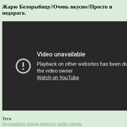
Жарю Белорыбицу//Очень вкусно//Просто и
недорого.
Теги
белорыбица
блюда
рецепты
рыба
советы