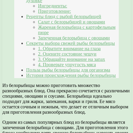
духовке
Ингредиенты:
Приготовление:
Рецепты блюд с рыбой белорыбицей
Салат с белорыбицей и овощами
Жареная белорыбица с картофельным
пюре
Запеченная белорыбица с овощами
Секреты выбора свежей рыбы белорыбицы
1. Обратите внимание на глаза
2. Оцените состояние чешуи
3. Обращайте внимание на запах
4. Проверьте упругость мяса
Польза рыбы белорыбицы для организма
История происхождения рыбы белорыбицы
Из белорыбицы можно приготовить множество
разнообразных блюд. Она прекрасно сочетается с различными
специями, овощами и соусами. Белорыбица идеально
подходит для жарки, запекания, варки и гриля. Ее мясо
остается сочным и нежным, что делает ее отличным выбором
для приготовления разнообразных блюд.
Одним из самых популярных блюд из белорыбицы является
запеченная белорыбица с овощами. Для приготовления этого
блюда необходимо взять свежую белорыбицу, нарезать овощи