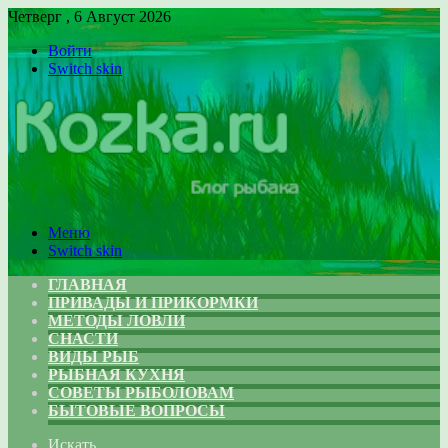
Четверг , 6 Август 2026
Войти
Switch skin
Меню
Switch skin
ГЛАВНАЯ
ПРИВАДЫ И ПРИКОРМКИ
МЕТОДЫ ЛОВЛИ
СНАСТИ
ВИДЫ РЫБ
РЫБНАЯ КУХНЯ
СОВЕТЫ РЫБОЛОВАМ
БЫТОВЫЕ ВОПРОСЫ
Искать