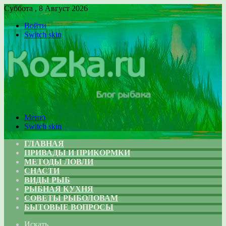
Суббота , 8 Август 2026
Войти
Switch skin
Меню
Switch skin
ГЛАВНАЯ
ПРИВАДЫ И ПРИКОРМКИ
МЕТОДЫ ЛОВЛИ
СНАСТИ
ВИДЫ РЫБ
РЫБНАЯ КУХНЯ
СОВЕТЫ РЫБОЛОВАМ
БЫТОВЫЕ ВОПРОСЫ
Искать