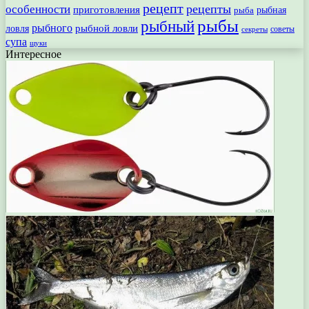
рецепт
рецепты
особенности
приготовления
рыбная
рыба
рыбы
рыбный
рыбного
рыбной ловли
ловля
секреты
советы
супа
щуки
Интересное