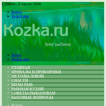
Суббота , 8 Август 2026
Войти
Switch skin
Меню
Switch skin
ГЛАВНАЯ
ПРИВАДЫ И ПРИКОРМКИ
МЕТОДЫ ЛОВЛИ
СНАСТИ
ВИДЫ РЫБ
РЫБНАЯ КУХНЯ
СОВЕТЫ РЫБОЛОВАМ
БЫТОВЫЕ ВОПРОСЫ
Искать