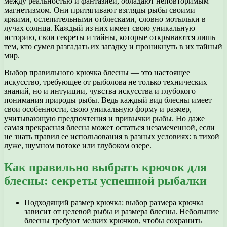
между реальностью и фантазией, обладают неповторимым
магнетизмом. Они притягивают взгляды рыбы своими
яркими, ослепительными отблесками, словно мотыльки в
лучах солнца. Каждый из них имеет свою уникальную
историю, свои секреты и тайны, которые открываются лишь
тем, кто сумел разгадать их загадку и проникнуть в их тайный
мир.
Выбор правильного крючка блесны — это настоящее
искусство, требующее от рыболова не только технических
знаний, но и интуиции, чувства искусства и глубокого
понимания природы рыбы. Ведь каждый вид блесны имеет
свои особенности, свою уникальную форму и размер,
учитывающую предпочтения и привычки рыбы. Но даже
самая прекрасная блесна может остаться незамеченной, если
не знать правил ее использования в разных условиях: в тихой
луже, шумном потоке или глубоком озере.
Как правильно выбрать крючок для
блесны: секреты успешной рыбалки
Подходящий размер крючка: выбор размера крючка
зависит от целевой рыбы и размера блесны. Небольшие
блесны требуют мелких крючков, чтобы сохранить