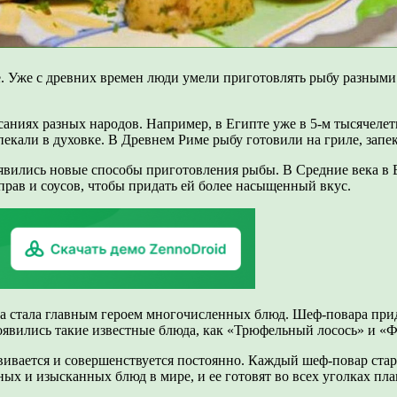
. Уже с древних времен люди умели приготовлять рыбу разными с
ниях разных народов. Например, в Египте уже в 5-м тысячелети
екали в духовке. В Древнем Риме рыбу готовили на гриле, запек
явились новые способы приготовления рыбы. В Средние века в 
прав и соусов, чтобы придать ей более насыщенный вкус.
ыба стала главным героем многочисленных блюд. Шеф-повара пр
оявились такие известные блюда, как «Трюфельный лосось» и «Ф
вивается и совершенствуется постоянно. Каждый шеф-повар стар
ых и изысканных блюд в мире, и ее готовят во всех уголках пла