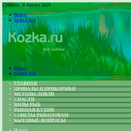
Суббота , 8 Август 2026
Войти
Switch skin
Меню
Switch skin
ГЛАВНАЯ
ПРИВАДЫ И ПРИКОРМКИ
МЕТОДЫ ЛОВЛИ
СНАСТИ
ВИДЫ РЫБ
РЫБНАЯ КУХНЯ
СОВЕТЫ РЫБОЛОВАМ
БЫТОВЫЕ ВОПРОСЫ
Искать