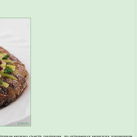
которые можно съесть целиком, до огромных морских хищников.