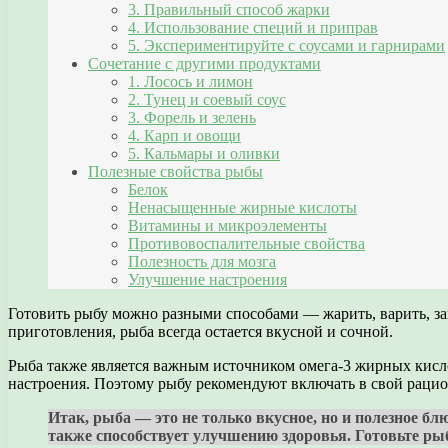
3. Правильный способ жарки
4. Использование специй и приправ
5. Экспериментируйте с соусами и гарнирами
Сочетание с другими продуктами
1. Лосось и лимон
2. Тунец и соевый соус
3. Форель и зелень
4. Карп и овощи
5. Кальмары и оливки
Полезные свойства рыбы
Белок
Ненасыщенные жирные кислоты
Витамины и микроэлементы
Противовоспалительные свойства
Полезность для мозга
Улучшение настроения
Готовить рыбу можно разными способами — жарить, варить, зап
приготовления, рыба всегда остается вкусной и сочной.
Рыба также является важным источником омега-3 жирных кисло
настроения. Поэтому рыбу рекомендуют включать в свой рацио
Итак, рыба — это не только вкусное, но и полезное б
также способствует улучшению здоровья. Готовьте рыб