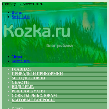
Пятница , 7 Август 2026
Войти
Switch skin
Меню
Switch skin
ГЛАВНАЯ
ПРИВАДЫ И ПРИКОРМКИ
МЕТОДЫ ЛОВЛИ
СНАСТИ
ВИДЫ РЫБ
РЫБНАЯ КУХНЯ
СОВЕТЫ РЫБОЛОВАМ
БЫТОВЫЕ ВОПРОСЫ
Искать