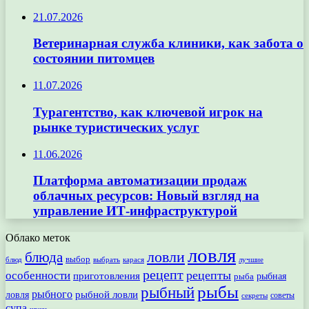
21.07.2026
Ветеринарная служба клиники, как забота о
состоянии питомцев
11.07.2026
Турагентство, как ключевой игрок на
рынке туристических услуг
11.06.2026
Платформа автоматизации продаж
облачных ресурсов: Новый взгляд на
управление ИТ-инфраструктурой
Облако меток
ловля
ловли
блюда
выбор
блюд
выбрать
лучшие
карася
рецепт
рецепты
особенности
приготовления
рыбная
рыба
рыбы
рыбный
рыбного
рыбной ловли
ловля
секреты
советы
супа