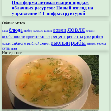
Платформа автоматизации продаж
облачных ресурсов: Новый взгляд на
управление ИТ-инфраструктурой
Облако меток
ловля
ловли
блюда
выбор
блюд
выбрать
лучшие
карася
рецепт
рецепты
особенности
приготовления
рыбная
рыба
рыбы
рыбный
рыбного
рыбной ловли
ловля
секреты
советы
супа
щуки
Интересное