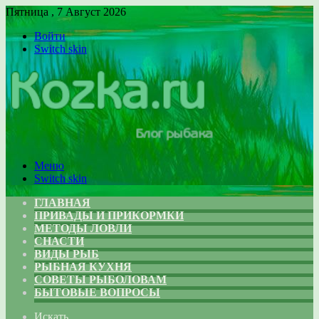
Пятница , 7 Август 2026
Войти
Switch skin
Меню
Switch skin
ГЛАВНАЯ
ПРИВАДЫ И ПРИКОРМКИ
МЕТОДЫ ЛОВЛИ
СНАСТИ
ВИДЫ РЫБ
РЫБНАЯ КУХНЯ
СОВЕТЫ РЫБОЛОВАМ
БЫТОВЫЕ ВОПРОСЫ
Искать