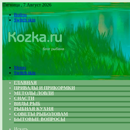
Пятница , 7 Август 2026
Войти
Switch skin
Меню
Switch skin
ГЛАВНАЯ
ПРИВАДЫ И ПРИКОРМКИ
МЕТОДЫ ЛОВЛИ
СНАСТИ
ВИДЫ РЫБ
РЫБНАЯ КУХНЯ
СОВЕТЫ РЫБОЛОВАМ
БЫТОВЫЕ ВОПРОСЫ
Искать