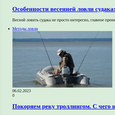
Особенности весенней ловли судака
Весной ловить судака не просто интересно, главное пре
Методы ловли
06.02.2023
0
Покоряем реку троллингом. С чего 