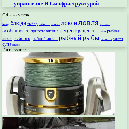
управление ИТ-инфраструктурой
Облако меток
ловля
ловли
блюда
выбор
блюд
выбрать
лучшие
карася
рецепт
рецепты
особенности
приготовления
рыбная
рыба
рыбы
рыбный
рыбного
рыбной ловли
ловля
секреты
советы
супа
щуки
Интересное