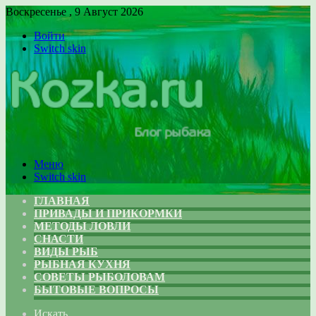
Воскресенье , 9 Август 2026
Войти
Switch skin
Меню
Switch skin
ГЛАВНАЯ
ПРИВАДЫ И ПРИКОРМКИ
МЕТОДЫ ЛОВЛИ
СНАСТИ
ВИДЫ РЫБ
РЫБНАЯ КУХНЯ
СОВЕТЫ РЫБОЛОВАМ
БЫТОВЫЕ ВОПРОСЫ
Искать