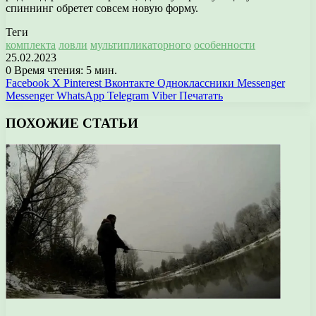
спиннинг обретет совсем новую форму.
Теги
комплекта
ловли
мультипликаторного
особенности
25.02.2023
0
Время чтения: 5 мин.
Facebook
X
Pinterest
Вконтакте
Одноклассники
Messenger
Messenger
WhatsApp
Telegram
Viber
Печатать
ПОХОЖИЕ СТАТЬИ