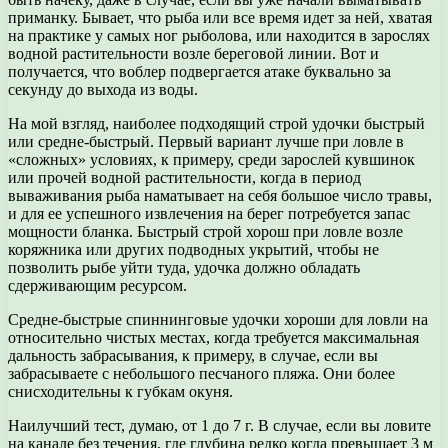
приманку. Бывает, что рыба или все время идет за ней, хватая
на практике у самых ног рыболова, или находится в зарослях
водной растительности возле береговой линии. Вот и
получается, что воблер подвергается атаке буквально за
секунду до выхода из воды.
На мой взгляд, наиболее подходящий строй удочки быстрый
или средне-быстрый. Первый вариант лучше при ловле в
«сложных» условиях, к примеру, среди зарослей кувшинок
или прочей водной растительности, когда в период
вываживания рыба наматывает на себя большое число травы,
и для ее успешного извлечения на берег потребуется запас
мощности бланка. Быстрый строй хорош при ловле возле
коряжника или других подводных укрытий, чтобы не
позволить рыбе уйти туда, удочка должно обладать
сдерживающим ресурсом.
Средне-быстрые спиннинговые удочки хороши для ловли на
относительно чистых местах, когда требуется максимальная
дальность забрасывания, к примеру, в случае, если вы
забрасываете с небольшого песчаного пляжа. Они более
снисходительны к губкам окуня.
Наилучший тест, думаю, от 1 до 7 г. В случае, если вы ловите
на канале без течения, где глубина редко когда превышает 3 м