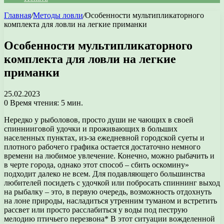
Главная
/
Методы ловли
/
Особенности мультипликаторного
комплекта для ловли на легкие приманки
Особенности мультипликаторного
комплекта для ловли на легкие
приманки
25.02.2023
0
Время чтения: 5 мин.
Нередко у рыболовов, просто души не чающих в своей
спиннииговой удочки и проживающих в больших
населенных пунктах, из-за ежедневной городской суеты и
плотного рабочего графика остается достаточно немного
времени на любимое увлечение. Конечно, можно рыбачить и
в черте города, однако этот способ – сбить оскомину»
подходит далеко не всем. Для подавляющего большинства
любителей посидеть с удочкой или побросать спиннинг выход
на рыбалку – это, в первую очередь, возможность отдохнуть
на лоне природы, насладиться утренним туманом и встретить
рассвет или просто расслабиться у воды под пеструю
мелодию птичьего перезвона* В этот ситуации вожделенной