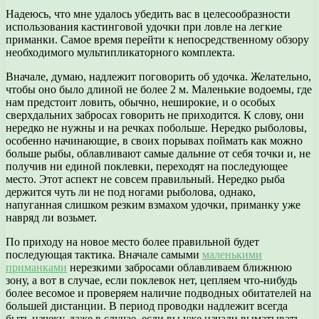
Надеюсь, что мне удалось убедить вас в целесообразности
использования кастинговой удочки при ловле на легкие
приманки. Самое время перейти к непосредственному обзору
необходимого мультипликаторного комплекта.
Вначале, думаю, надлежит поговорить об удочка. Желательно,
чтобы оно было длиной не более 2 м. Маленькие водоемы, где
нам предстоит ловить, обычно, неширокие, и о особых
сверхдальних забросах говорить не приходится. К слову, они
нередко не нужны и на речках побольше. Нередко рыболовы,
особенно начинающие, в своих порывах поймать как можно
больше рыбы, облавливают самые дальние от себя точки и, не
получив ни единой поклевки, переходят на последующее
место. Этот аспект не совсем правильный. Нередко рыба
держится чуть ли не под ногами рыболова, однако,
напуганная слишком резким взмахом удочки, приманку уже
навряд ли возьмет.
По приходу на новое место более правильной будет
последующая тактика. Вначале самыми
маленькими
приманками
нерезкими забросами облавливаем ближнюю
зону, а вот в случае, если поклевок нет, цепляем что-нибудь
более весомое и проверяем наличие подводных обитателей на
большей дистанции. В период проводки надлежит всегда
быть начеку, даже в случае, если вы уже начали выматывать