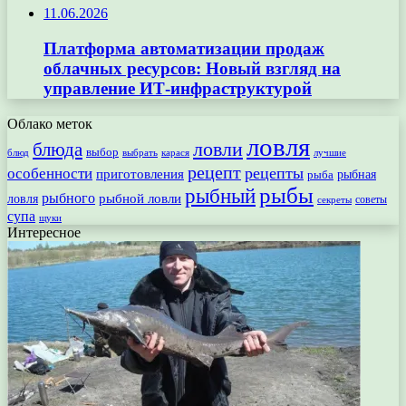
11.06.2026
Платформа автоматизации продаж
облачных ресурсов: Новый взгляд на
управление ИТ-инфраструктурой
Облако меток
ловля
ловли
блюда
выбор
блюд
выбрать
лучшие
карася
рецепт
рецепты
особенности
приготовления
рыбная
рыба
рыбы
рыбный
рыбного
рыбной ловли
ловля
секреты
советы
супа
щуки
Интересное