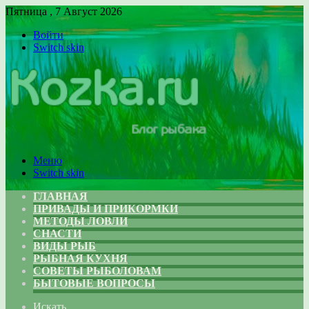
Пятница , 7 Август 2026
Войти
Switch skin
Меню
Switch skin
ГЛАВНАЯ
ПРИВАДЫ И ПРИКОРМКИ
МЕТОДЫ ЛОВЛИ
СНАСТИ
ВИДЫ РЫБ
РЫБНАЯ КУХНЯ
СОВЕТЫ РЫБОЛОВАМ
БЫТОВЫЕ ВОПРОСЫ
Искать