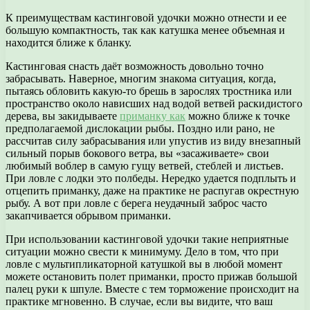
К преимуществам кастинговой удочки можно отнести и ее
большую компактность, так как катушка менее объемная и
находится ближе к бланку.
Кастинговая снасть даёт возможность довольно точно
забрасывать. Наверное, многим знакома ситуация, когда,
пытаясь обловить какую-то брешь в зарослях тростника или
пространство около нависших над водой ветвей раскидистого
дерева, вы закидываете
приманку как
можно ближе к точке
предполагаемой дислокации рыбы. Поздно или рано, не
рассчитав силу забрасывания или упустив из виду внезапный
сильный порыв бокового ветра, вы «засаживаете» свои
любимый воблер в самую гущу ветвей, стеблей и листьев.
При ловле с лодки это полбеды. Нередко удается подплыть и
отцепить приманку, даже на практике не распугав окрестную
рыбу. А вот при ловле с берега неудачный заброс часто
закапчивается обрывом приманки.
При использовании кастинговой удочки такие неприятные
ситуации можно свести к минимуму. Дело в том, что при
ловле с мультипликаторной катушкой вы в любой момент
можете остановить полет приманки, просто прижав большой
палец руки к шпуле. Вместе с тем торможение происходит на
практике мгновенно. В случае, если вы видите, что ваш