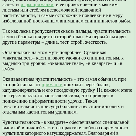
аспекты
игры приманки
, и ее прикосновение к мягким
листьям или стеблям всевозможной подводной
растительности, и самые осторожные поклевки не в меру
избалованной постоянным вниманием спиннингистов рыбы.
Так как леска пропускается сквозь пальцы, чувствительность
самого бланка отходит на второй план. На первый выходят
другие параметры – длина, тест, строй, жесткость.
Остановлюсь на этом муть подробнее. Сравнивая
«тактильность» кастингового удочки со спиннинговым, я
выделяю три уровня: «эквивалентная», «в квадрате» и «в
кубе».
Эквивалентная чувствительность – это самая обычная, при
которой сигнал от
приманки
проходит через бланк,
катушкодержатель и его посадочную трубку. На каждом этапе
он теряет какую-то часть своей силы, что приводит к
понижению информативности удочки. Такая
чувствительность присуща большинству спиннинговых и
отдельным кастинговым удилищам.
Чувствительность «в квадрате» обеспечивается специальной
выемкой в нижней части на практике любого современного
мультипликаторного катушкодержателя. Благодаря ей в