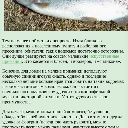
Тем не менее поймать их непросто. Из-за близкого
расположения к населенному пункту и рыболовного
прессинга, обитатели таких водоемов достаточно осторожны.
Они лучше реагируют на совсем маленькие
искусственные
приманки
. Это касается и блесен, и воблеров, и «силикона».
Конечно, для ловли на мелкие приманки используют
обычную спиннинговую снасть, однако и последние
несколько лет мне больше нравится ловить на таких водоемах
легким кастинговым комплектом. Он состоит из
специального «куркового» удочки и низкопрофильной
мультинликаторной катушки. У этот удочки есть свои
преимущества.
Для начала, мультипликаторный комплект, безусловно,
обладает большей чувствительностью. Дело в том, что держа
удочка за форгрип (переднюю часть рукояти), можно
пропускать леску между пальцами, чувствуя вместе с тем и