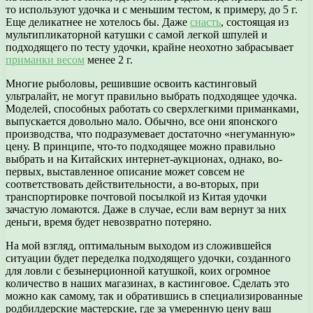
то используют удочка и с меньшим тестом, к примеру, до 5 г.
Еще деликатнее не хотелось бы. Даже
снасть
, состоящая из
мультипликаторной катушки с самой легкой шпулей и
подходящего по тесту удочки, крайне неохотно забрасывает
приманки весом
менее 2 г.
Многие рыболовы, решившие освоить кастинговый
ультралайт, не могут правильно выбрать подходящее удочка.
Моделей, способных работать со сверхлегкими приманками,
выпускается довольно мало. Обычно, все они японского
производства, что подразумевает достаточно «негуманную»
цену. В принципе, что-то подходящее можно правильно
выбрать и на Китайских интернет-аукционах, однако, во-
первых, выставленное описание может совсем не
соответствовать действительности, а во-вторых, при
транспортировке почтовой посылкой из Китая удочки
зачастую ломаются. Даже в случае, если вам вернут за них
деньги, время будет невозвратно потеряно.
На мой взгляд, оптимальным выходом из сложившейся
ситуации будет переделка подходящего удочки, созданного
для ловли с безынерционной катушкой, коих огромное
количество в наших магазинах, в кастинговое. Сделать это
можно как самому, так и обратившись в специализированные
родбилдерские мастерские, где за умеренную цену ваш