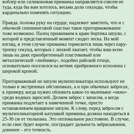
воблер или силиконовая приманка направляется совсем не
туда, куда бы вам хотелось, весьма доли секунды, чтобы
кардинально поменять ситуацию.
Правда, положа руку на сердце, надлежит заметить, что и с
обычной спиннинговой снастью такое притормаживание
тоже возможно. Палец прижимаем к краю бортика шпули, с
которой в представленный момент сходит леска. На мой
взгляд, в этом случае приманка тормозится лишь через пару-
тропку секунд, которых с лихвой хватает, чтобы ваш всею
лишь на днях приобретенный пластиковый или
металлический «любимец», подобно райской птице,
основательно поселился на ветвях прибрежного исполина с
широкой кроной.
Притормаживай не шпули мультипликатора используют не
только в экстренных обстановках, а и при обычных забросах,
к примеру, когда нужно обловить какое-то маленькое «окно»
среди водных зарослей. Делаем заброс с запасом, а когда
приманка подлетает к намеченной точке, просто
останавливаем вращение шпули. К слову, перед забросом с
мультипликаторной катушкой приманка должна находиться в
25-30 см от тюльпана. Это оптимальное расстояние. В случае,
если свис будет короче, пострадает дальность забрасывания,
длиннее – его точность.