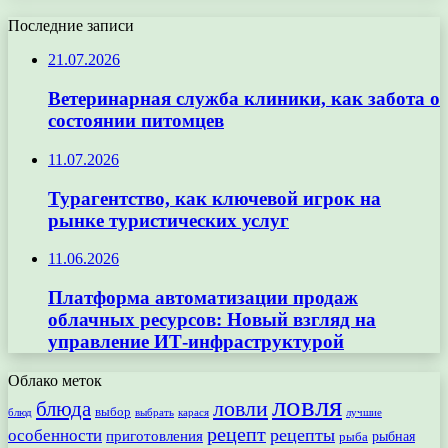
Последние записи
21.07.2026
Ветеринарная служба клиники, как забота о
состоянии питомцев
11.07.2026
Турагентство, как ключевой игрок на
рынке туристических услуг
11.06.2026
Платформа автоматизации продаж
облачных ресурсов: Новый взгляд на
управление ИТ-инфраструктурой
Облако меток
ловля
ловли
блюда
выбор
блюд
выбрать
лучшие
карася
рецепт
рецепты
особенности
приготовления
рыбная
рыба