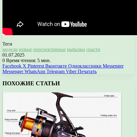
Теги
модели
новые
перспективные
рыбалки
снасти
01.07.2025
0
Время чтения: 5 мин.
Facebook
X
Pinterest
Вконтакте
Одноклассники
Messenger
Messenger
WhatsApp
Telegram
Viber
Печатать
ПОХОЖИЕ СТАТЬИ