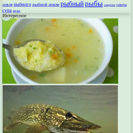
рыбы
рыбный
рыбного
рыбной ловли
ловля
секреты
советы
супа
щуки
Интересное