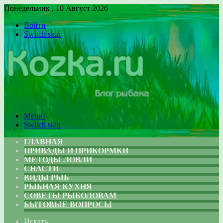
Понедельник , 10 Август 2026
Войти
Switch skin
Меню
Switch skin
ГЛАВНАЯ
ПРИВАДЫ И ПРИКОРМКИ
МЕТОДЫ ЛОВЛИ
СНАСТИ
ВИДЫ РЫБ
РЫБНАЯ КУХНЯ
СОВЕТЫ РЫБОЛОВАМ
БЫТОВЫЕ ВОПРОСЫ
Искать