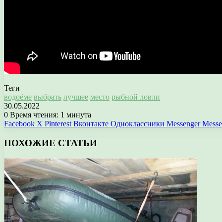
Теги
водоёме
выбрать
лучшее
место
рыбной ловли
30.05.2022
0
Время чтения: 1 минута
Facebook
X
Pinterest
Вконтакте
Одноклассники
Messenger
Messe
ПОХОЖИЕ СТАТЬИ