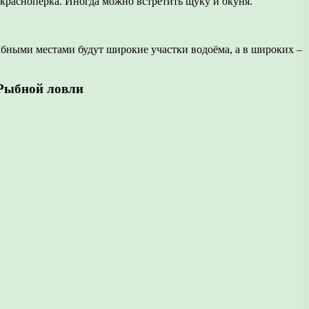
краснопёрка. Иногда можно встретить щуку и окуня.
бными местами будут широкие участки водоёма, а в широких –
бной ловли