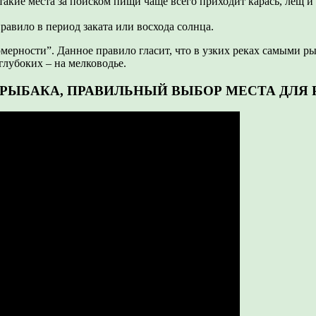
кие места за поиском пищи чаще всего приходит карась, лещ и 
равило в период заката или восхода солнца.
рности”. Данное правило гласит, что в узких реках самыми ры
глубоких – на мелководье.
РЫБАКА, ПРАВИЛЬНЫЙ ВЫБОР МЕСТА ДЛЯ Ры