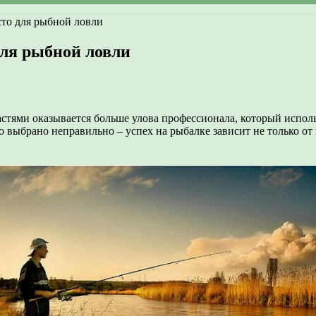
сто для рыбной ловли
для рыбной ловли
астями оказывается больше улова профессионала, который испол
ло выбрано неправильно – успех на рыбалке зависит не только о