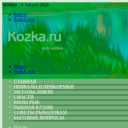
Четверг , 6 Август 2026
Войти
Switch skin
Меню
Switch skin
ГЛАВНАЯ
ПРИВАДЫ И ПРИКОРМКИ
МЕТОДЫ ЛОВЛИ
СНАСТИ
ВИДЫ РЫБ
РЫБНАЯ КУХНЯ
СОВЕТЫ РЫБОЛОВАМ
БЫТОВЫЕ ВОПРОСЫ
Искать