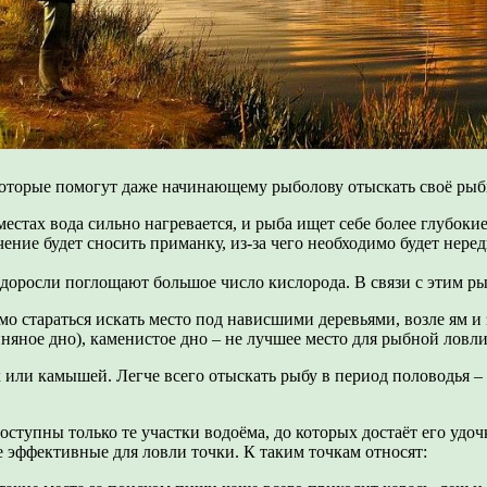
которые помогут даже начинающему рыболову отыскать своё рыб
естах вода сильно нагревается, и рыба ищет себе более глубокие
ение будет сносить приманку, из-за чего необходимо будет нере
доросли поглощают большое число кислорода. В связи с этим ры
димо стараться искать место под нависшими деревьями, возле ям 
няное дно), каменистое дно – не лучшее место для рыбной ловли
или камышей. Легче всего отыскать рыбу в период половодья – в
оступны только те участки водоёма, до которых достаёт его удоч
е эффективные для ловли точки. К таким точкам относят: