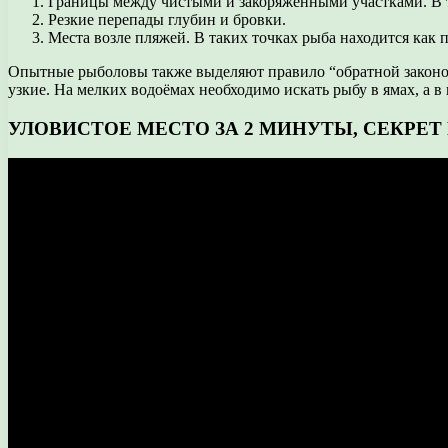
Границы между чистыми и закоряженными участками. В та
Резкие перепады глубин и бровки.
Места возле пляжей. В таких точках рыба находится как п
Опытные рыболовы также выделяют правило “обратной закономе
узкие. На мелких водоёмах необходимо искать рыбу в ямах, а в 
УЛОВИСТОЕ МЕСТО ЗА 2 МИНУТЫ, СЕКРЕТ 