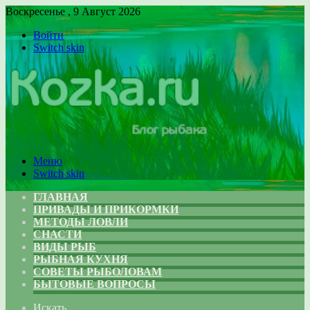
Воскресенье , 9 Август 2026
Войти
Switch skin
Меню
Switch skin
ГЛАВНАЯ
ПРИВАДЫ И ПРИКОРМКИ
МЕТОДЫ ЛОВЛИ
СНАСТИ
ВИДЫ РЫБ
РЫБНАЯ КУХНЯ
СОВЕТЫ РЫБОЛОВАМ
БЫТОВЫЕ ВОПРОСЫ
Искать