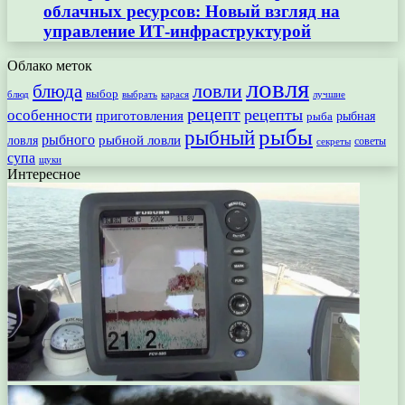
облачных ресурсов: Новый взгляд на
управление ИТ-инфраструктурой
Облако меток
ловля
ловли
блюда
выбор
блюд
выбрать
лучшие
карася
рецепт
рецепты
особенности
приготовления
рыбная
рыба
рыбы
рыбный
рыбного
рыбной ловли
ловля
секреты
советы
супа
щуки
Интересное