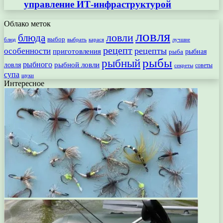
управление ИТ-инфраструктурой
Облако меток
ловля
ловли
блюда
выбор
блюд
выбрать
лучшие
карася
рецепт
рецепты
особенности
приготовления
рыбная
рыба
рыбы
рыбный
рыбного
рыбной ловли
ловля
секреты
советы
супа
щуки
Интересное