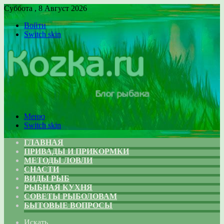
Суббота , 8 Август 2026
Войти
Switch skin
Меню
Switch skin
ГЛАВНАЯ
ПРИВАДЫ И ПРИКОРМКИ
МЕТОДЫ ЛОВЛИ
СНАСТИ
ВИДЫ РЫБ
РЫБНАЯ КУХНЯ
СОВЕТЫ РЫБОЛОВАМ
БЫТОВЫЕ ВОПРОСЫ
Искать