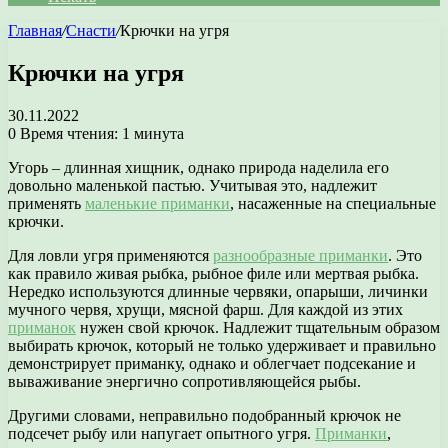
Главная
/
Снасти
/
Крючки на угря
Крючки на угря
30.11.2022
0
Время чтения: 1 минута
Угорь – длинная хищник, однако природа наделила его
довольно маленькой пастью. Учитывая это, надлежит
применять
маленькие приманки
, насаженные на специальные
крючки.
Для ловли угря применяются
разнообразные приманки
. Это
как правило живая рыбка, рыбное филе или мертвая рыбка.
Нередко используются длинные червяки, опарыши, личинки
мучного червя, хрущи, мясной фарш. Для каждой из этих
приманок
нужен свой крючок. Надлежит тщательным образом
выбирать крючок, который не только удерживает и правильно
демонстрирует приманку, однако и облегчает подсекание и
вываживание энергично сопротивляющейся рыбы.
Другими словами, неправильно подобранный крючок не
подсечет рыбу или напугает опытного угря.
Приманки
,