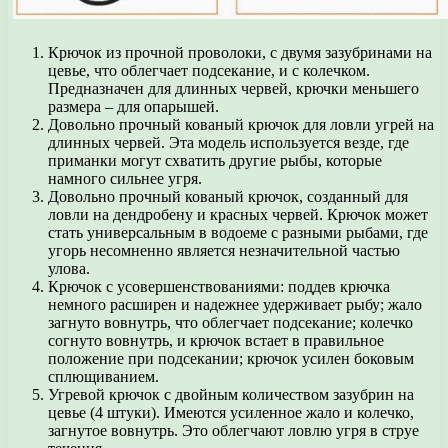
Крючок из прочной проволоки, с двумя зазубринами на
цевье, что облегчает подсекание, и с колечком.
Предназначен для длинных червей, крючки меньшего
размера – для опарышей.
Довольно прочный кованый крючок для ловли угрей на
длинных червей. Эта модель используется везде, где
приманки могут схватить другие рыбы, которые
намного сильнее угря.
Довольно прочный кованый крючок, созданный для
ловли на дендробену и красных червей. Крючок может
стать универсальным в водоеме с разными рыбами, где
угорь несомненно является незначительной частью
улова.
Крючок с усовершенствованиями: поддев крючка
немного расширен и надежнее удерживает рыбу; жало
загнуто вовнутрь, что облегчает подсекание; колечко
согнуто вовнутрь, и крючок встает в правильное
положение при подсекании; крючок усилен боковым
сплющиванием.
Угревой крючок с двойным количеством зазубрин на
цевье (4 штуки). Имеются усиленное жало и колечко,
загнутое вовнутрь. Это облегчают ловлю угря в струе