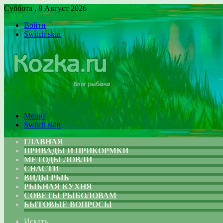
Суббота , 8 Август 2026
Войти
Switch skin
Меню
Switch skin
ГЛАВНАЯ
ПРИВАДЫ И ПРИКОРМКИ
МЕТОДЫ ЛОВЛИ
СНАСТИ
ВИДЫ РЫБ
РЫБНАЯ КУХНЯ
СОВЕТЫ РЫБОЛОВАМ
БЫТОВЫЕ ВОПРОСЫ
Искать