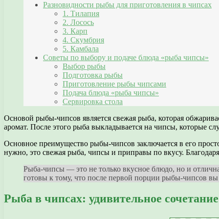
Разновидности рыбы для приготовления в чипсах
1. Тилапия
2. Лосось
3. Карп
4. Скумбрия
5. Камбала
Советы по выбору и подаче блюда «рыба чипсы»
Выбор рыбы
Подготовка рыбы
Приготовление рыбы чипсами
Подача блюда «рыба чипсы»
Сервировка стола
Основой рыбы-чипсов является свежая рыба, которая обжарива
аромат. После этого рыба выкладывается на чипсы, которые сл
Основное преимущество рыбы-чипсов заключается в его просто
нужно, это свежая рыба, чипсы и приправы по вкусу. Благодар
Рыба-чипсы — это не только вкусное блюдо, но и отличн
готовы к тому, что после первой порции рыбы-чипсов вы 
Рыба в чипсах: удивительное сочетание