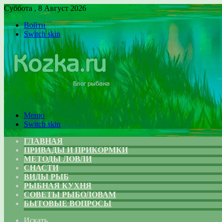
Суббота , 8 Август 2026
Войти
Switch skin
Меню
Switch skin
ГЛАВНАЯ
ПРИВАДЫ И ПРИКОРМКИ
МЕТОДЫ ЛОВЛИ
СНАСТИ
ВИДЫ РЫБ
РЫБНАЯ КУХНЯ
СОВЕТЫ РЫБОЛОВАМ
БЫТОВЫЕ ВОПРОСЫ
Искать