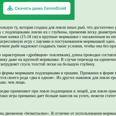
ользую ту, которая создана для ловли иных рыб, что достаточно
у с подлещиками ловлю их с глубины, применяя леску диаметро
ные кивки (15-18 см) и крупные мормышки с насаженным на них
 агрессивную игру с паузами и постукиванием мормышкой одно. 
ичине рыбе надлежит создавать такие условия, чтобы она без про
 по характерным «дробящим» поклевкам), длина проводки составл
нку даже на крупной мормышке. В случае перехода на единично
затрудняет спуск толстой лески на большую глубину.
 и формы мормышек подлещиками и ершами. Приманки в форме ка
ется своего рода «два в одном». Из других наживок для ловли 
ьше, чем лещи.
едко применяют при ловле подлещиков и лещей, для ловли ершей
таки игра приманки дает больше шансов на успех, нежели статич
на движения «безмотылки». В отличие от использования мормышк