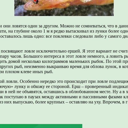
ли они ловятся один за другим. Можно не сомневаться, что в да
ти, на глубине около 1 м я редко вытаскивал из лунки более одн
тавалось лишь одно: все поклевки следовали либо у самого дна,
 посвящают ловле исключительно ершей. Я этот вариант не счит
пару часов. Большого интереса в этот ловле немного, а ловить
щить домой несколько килограммов маленьких рыбок. По этой пр
 других рыб, неизменно выкраиваю время для облова лунок, в ко
ри плохом клеве иных рыб.
ой ловли. Особенно нередко это происходит при ловле подлещик
ючую» лунку и обхожу ее стороной. Ерш – проверенный индикат
и в ней не объявятся, оставшись в облюбованном месте. Ну а в 
 так поступаю в паузах между активными и пассивными фазами кл
 них выпускаю, более крупных – оставляю на уху. Впрочем, в 