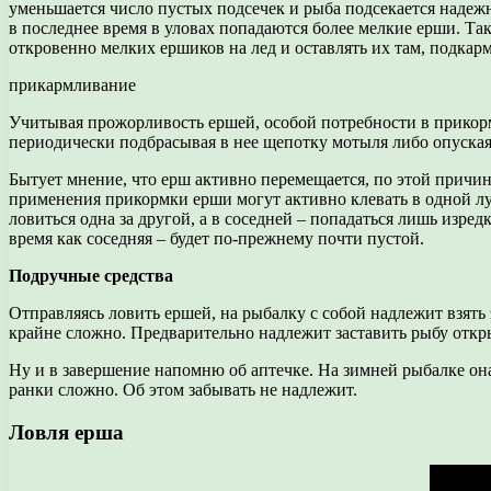
уменьшается число пустых подсечек и рыба подсекается надежне
в последнее время в уловах попадаются более мелкие ерши. Та
откровенно мелких ершиков на лед и оставлять их там, подкар
прикармливание
Учитывая прожорливость ершей, особой потребности в прикормк
периодически подбрасывая в нее щепотку мотыля либо опуска
Бытует мнение, что ерш активно перемещается, по этой причине 
применения прикормки ерши могут активно клевать в одной лунк
ловиться одна за другой, а в соседней – попадаться лишь изред
время как соседняя – будет по-прежнему почти пустой.
Подручные средства
Отправляясь ловить ершей, на рыбалку с собой надлежит взять
крайне сложно. Предварительно надлежит заставить рыбу откр
Ну и в завершение напомню об аптечке. На зимней рыбалке она
ранки сложно. Об этом забывать не надлежит.
Ловля ерша