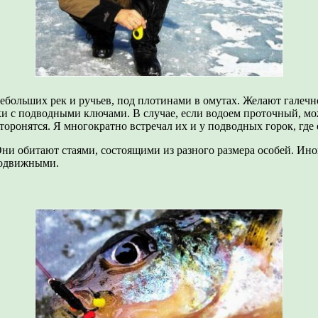
больших рек и ручьев, под плотинами в омутах. Желают галечно
чки с подводными ключами. В случае, если водоем проточный, м
сторонятся. Я многократно встречал их и у подводных горок, гд
ни обитают стаями, состоящими из разного размера особей. Ин
подвижными.