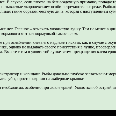
е. В случае, если плотва на безнасадочную приманку попадается
к называемые «королевские» особи встречаются все реже. Рыбол
мливая таким образом местную дичь, которая с наступлением сум
е нет. Главное – отыскать уловистую лунку. Тем не менее в дни
я кормового мотыля кормушкой-самосвалом.
при ослаблении клева его надлежит искать, как в случае с окуне
е, однако не выдавать своего присутствия в лунке, просверленн
ка. Вместе с тем в уловистой лунке затем прекращения клева ерш
 экстрактор и корнцанг. Рыбы довольно глубоко заглатывают мо
ыть губы, просто надавив на жаберные крышки.
 необходима, особенно при ловле ершей. Уколоться об острый ши