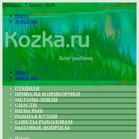
Пятница , 7 Август 2026
Войти
Switch skin
Меню
Switch skin
ГЛАВНАЯ
ПРИВАДЫ И ПРИКОРМКИ
МЕТОДЫ ЛОВЛИ
СНАСТИ
ВИДЫ РЫБ
РЫБНАЯ КУХНЯ
СОВЕТЫ РЫБОЛОВАМ
БЫТОВЫЕ ВОПРОСЫ
Искать