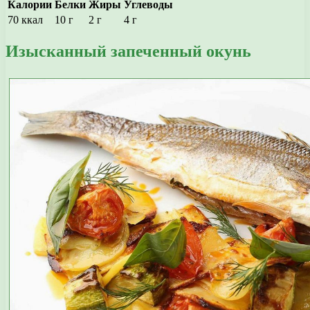
Калории
Белки
Жиры
Углеводы
70 ккал
10 г
2 г
4 г
Изысканный запеченный окунь