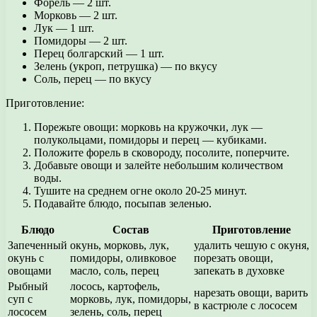
Форель — 2 шт.
Морковь — 2 шт.
Лук — 1 шт.
Помидоры — 2 шт.
Перец болгарский — 1 шт.
Зелень (укроп, петрушка) — по вкусу
Соль, перец — по вкусу
Приготовление:
Порежьте овощи: морковь на кружочки, лук —
полукольцами, помидоры и перец — кубиками.
Положите форель в сковороду, посолите, поперчите.
Добавьте овощи и залейте небольшим количеством
воды.
Тушите на среднем огне около 20-25 минут.
Подавайте блюдо, посыпав зеленью.
Блюдо
Состав
Приготовление
Запеченный
окунь, морковь, лук,
удалить чешую с окуня,
окунь с
помидоры, оливковое
порезать овощи,
овощами
масло, соль, перец
запекать в духовке
Рыбный
лосось, картофель,
нарезать овощи, варить
суп с
морковь, лук, помидоры,
в кастрюле с лососем
лососем
зелень, соль, перец