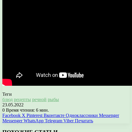
Теги
блюд
рецепты
речной
рыбы
23.05.2022
0
Время чтения: 6 мин.
Facebook
X
Pinterest
Вконтакте
Одноклассники
Messenger
Messenger
WhatsApp
Telegram
Viber
Печатать