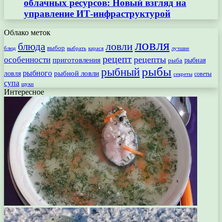
облачных ресурсов: Новый взгляд на
управление ИТ-инфраструктурой
Облако меток
ловля
ловли
блюда
выбор
блюд
выбрать
лучшие
карася
рецепт
рецепты
особенности
приготовления
рыбная
рыба
рыбы
рыбный
рыбного
рыбной ловли
ловля
секреты
советы
супа
щуки
Интересное