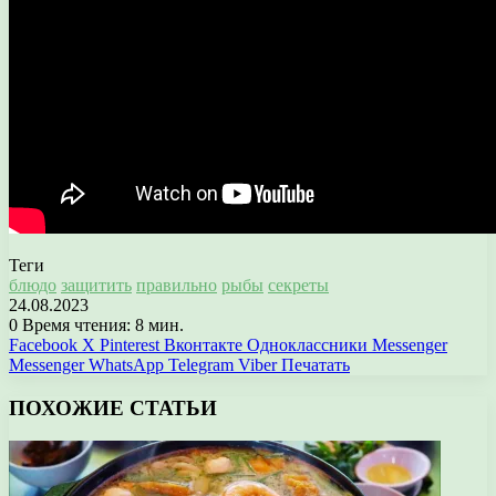
Теги
блюдо
защитить
правильно
рыбы
секреты
24.08.2023
0
Время чтения: 8 мин.
Facebook
X
Pinterest
Вконтакте
Одноклассники
Messenger
Messenger
WhatsApp
Telegram
Viber
Печатать
ПОХОЖИЕ СТАТЬИ