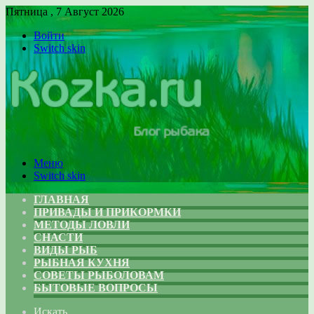
Пятница , 7 Август 2026
Войти
Switch skin
Меню
Switch skin
ГЛАВНАЯ
ПРИВАДЫ И ПРИКОРМКИ
МЕТОДЫ ЛОВЛИ
СНАСТИ
ВИДЫ РЫБ
РЫБНАЯ КУХНЯ
СОВЕТЫ РЫБОЛОВАМ
БЫТОВЫЕ ВОПРОСЫ
Искать