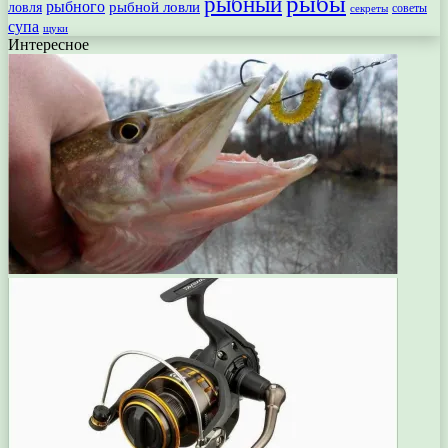
рыбы
рыбный
рыбного
рыбной ловли
ловля
секреты
советы
супа
щуки
Интересное