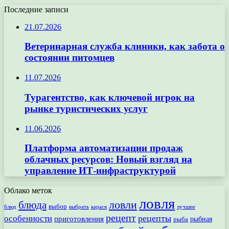
Последние записи
21.07.2026
Ветеринарная служба клиники, как забота о
состоянии питомцев
11.07.2026
Турагентство, как ключевой игрок на
рынке туристических услуг
11.06.2026
Платформа автоматизации продаж
облачных ресурсов: Новый взгляд на
управление ИТ-инфраструктурой
Облако меток
ловля
ловли
блюда
выбор
блюд
выбрать
лучшие
карася
рецепт
рецепты
особенности
приготовления
рыбная
рыба