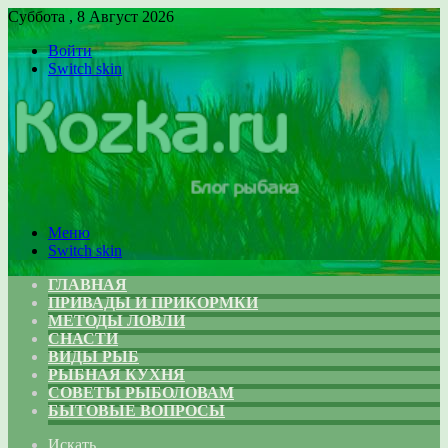
Суббота , 8 Август 2026
Войти
Switch skin
Меню
Switch skin
ГЛАВНАЯ
ПРИВАДЫ И ПРИКОРМКИ
МЕТОДЫ ЛОВЛИ
СНАСТИ
ВИДЫ РЫБ
РЫБНАЯ КУХНЯ
СОВЕТЫ РЫБОЛОВАМ
БЫТОВЫЕ ВОПРОСЫ
Искать