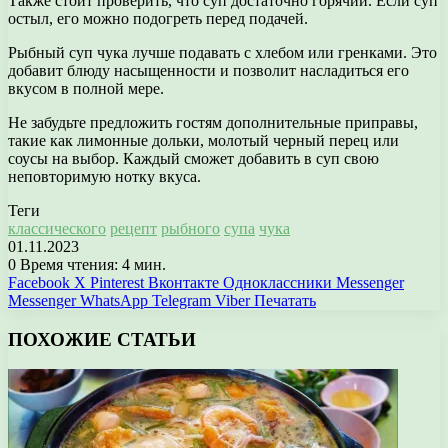
Также стоит проверить, что суп достаточно горячий. Если суп
остыл, его можно подогреть перед подачей.
Рыбный суп чука лучше подавать с хлебом или гренками. Это
добавит блюду насыщенности и позволит насладиться его
вкусом в полной мере.
Не забудьте предложить гостям дополнительные приправы,
такие как лимонные дольки, молотый черный перец или
соусы на выбор. Каждый сможет добавить в суп свою
неповторимую нотку вкуса.
Теги
классического
рецепт
рыбного
супа
чука
01.11.2023
0
Время чтения: 4 мин.
Facebook
X
Pinterest
Вконтакте
Одноклассники
Messenger
Messenger
WhatsApp
Telegram
Viber
Печатать
ПОХОЖИЕ СТАТЬИ