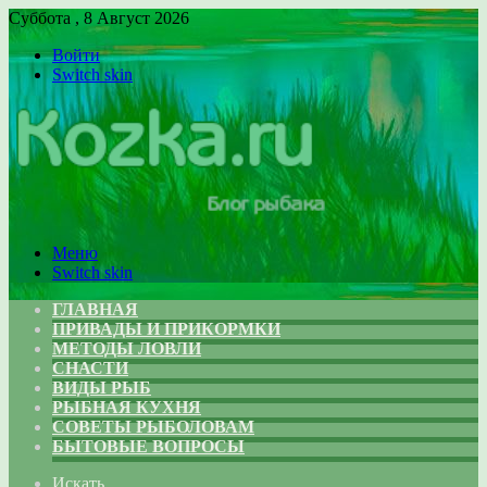
Суббота , 8 Август 2026
Войти
Switch skin
Меню
Switch skin
ГЛАВНАЯ
ПРИВАДЫ И ПРИКОРМКИ
МЕТОДЫ ЛОВЛИ
СНАСТИ
ВИДЫ РЫБ
РЫБНАЯ КУХНЯ
СОВЕТЫ РЫБОЛОВАМ
БЫТОВЫЕ ВОПРОСЫ
Искать