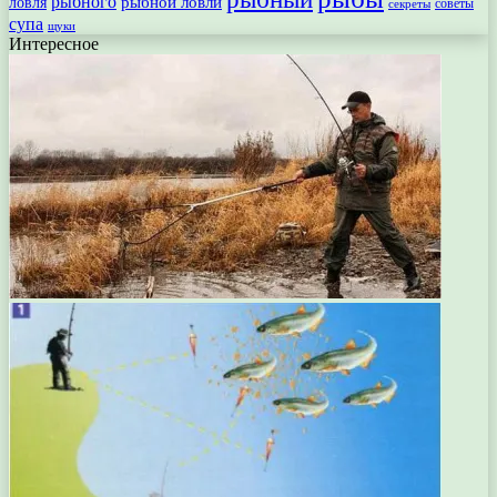
рыбного
рыбной ловли
ловля
секреты
советы
супа
щуки
Интересное