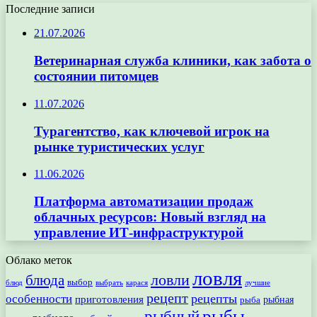
Последние записи
21.07.2026
Ветеринарная служба клиники, как забота о
состоянии питомцев
11.07.2026
Турагентство, как ключевой игрок на
рынке туристических услуг
11.06.2026
Платформа автоматизации продаж
облачных ресурсов: Новый взгляд на
управление ИТ-инфраструктурой
Облако меток
ловля
ловли
блюда
выбор
блюд
выбрать
лучшие
карася
рецепт
рецепты
особенности
приготовления
рыбная
рыба
рыбы
рыбный