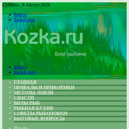
Суббота , 8 Август 2026
Войти
Switch skin
Меню
Switch skin
ГЛАВНАЯ
ПРИВАДЫ И ПРИКОРМКИ
МЕТОДЫ ЛОВЛИ
СНАСТИ
ВИДЫ РЫБ
РЫБНАЯ КУХНЯ
СОВЕТЫ РЫБОЛОВАМ
БЫТОВЫЕ ВОПРОСЫ
Искать