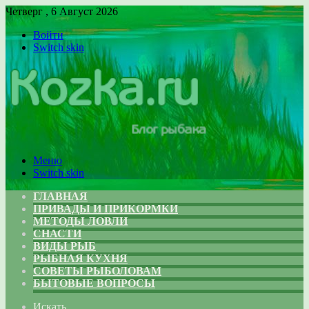
Четверг , 6 Август 2026
Войти
Switch skin
Меню
Switch skin
ГЛАВНАЯ
ПРИВАДЫ И ПРИКОРМКИ
МЕТОДЫ ЛОВЛИ
СНАСТИ
ВИДЫ РЫБ
РЫБНАЯ КУХНЯ
СОВЕТЫ РЫБОЛОВАМ
БЫТОВЫЕ ВОПРОСЫ
Искать