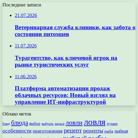
Последние записи
21.07.2026
Ветеринарная служба клиники, как забота о
состоянии питомцев
11.07.2026
Турагентство, как ключевой игрок на
рынке туристических услуг
11.06.2026
Платформа автоматизации продаж
облачных ресурсов: Новый взгляд на
управление ИТ-инфраструктурой
Облако меток
ловля
ловли
блюда
выбор
блюд
выбрать
лучшие
карася
рецепт
рецепты
особенности
приготовления
рыбная
рыба