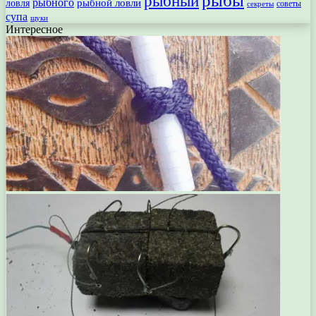
рыбы
рыбный
рыбного
рыбной ловли
ловля
секреты
советы
супа
щуки
Интересное