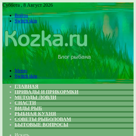
Суббота , 8 Август 2026
Войти
Switch skin
Меню
Switch skin
ГЛАВНАЯ
ПРИВАДЫ И ПРИКОРМКИ
МЕТОДЫ ЛОВЛИ
СНАСТИ
ВИДЫ РЫБ
РЫБНАЯ КУХНЯ
СОВЕТЫ РЫБОЛОВАМ
БЫТОВЫЕ ВОПРОСЫ
Искать