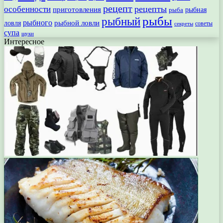
рецепт
рецепты
особенности
приготовления
рыбная
рыба
рыбы
рыбный
рыбного
рыбной ловли
ловля
секреты
советы
супа
щуки
Интересное