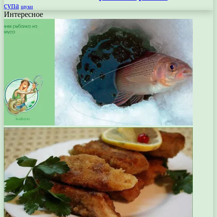
супа
щуки
Интересное