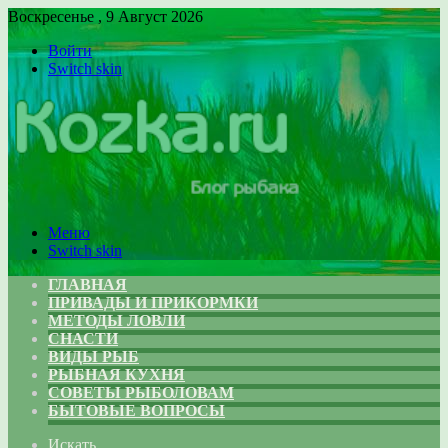
Воскресенье , 9 Август 2026
Войти
Switch skin
Меню
Switch skin
ГЛАВНАЯ
ПРИВАДЫ И ПРИКОРМКИ
МЕТОДЫ ЛОВЛИ
СНАСТИ
ВИДЫ РЫБ
РЫБНАЯ КУХНЯ
СОВЕТЫ РЫБОЛОВАМ
БЫТОВЫЕ ВОПРОСЫ
Искать