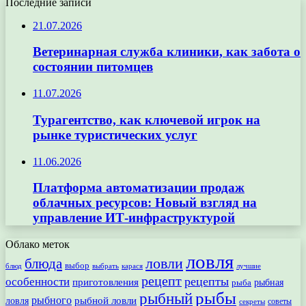
Последние записи
21.07.2026
Ветеринарная служба клиники, как забота о
состоянии питомцев
11.07.2026
Турагентство, как ключевой игрок на
рынке туристических услуг
11.06.2026
Платформа автоматизации продаж
облачных ресурсов: Новый взгляд на
управление ИТ-инфраструктурой
Облако меток
ловля
ловли
блюда
выбор
блюд
выбрать
лучшие
карася
рецепт
рецепты
особенности
приготовления
рыбная
рыба
рыбы
рыбный
рыбного
рыбной ловли
ловля
секреты
советы