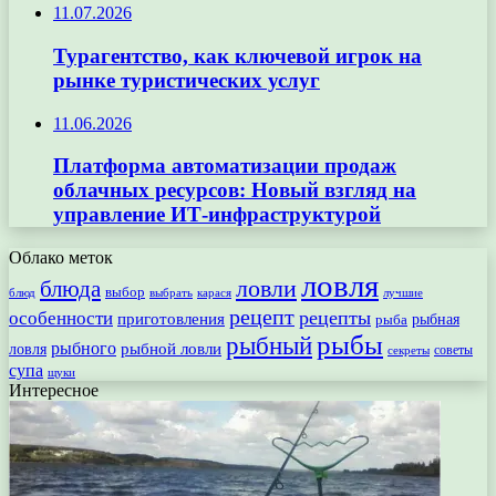
11.07.2026
Турагентство, как ключевой игрок на
рынке туристических услуг
11.06.2026
Платформа автоматизации продаж
облачных ресурсов: Новый взгляд на
управление ИТ-инфраструктурой
Облако меток
ловля
ловли
блюда
выбор
блюд
выбрать
лучшие
карася
рецепт
рецепты
особенности
приготовления
рыбная
рыба
рыбы
рыбный
рыбного
рыбной ловли
ловля
секреты
советы
супа
щуки
Интересное