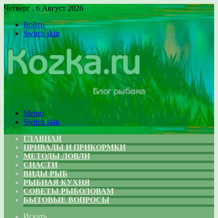
Четверг , 6 Август 2026
Войти
Switch skin
Меню
Switch skin
ГЛАВНАЯ
ПРИВАДЫ И ПРИКОРМКИ
МЕТОДЫ ЛОВЛИ
СНАСТИ
ВИДЫ РЫБ
РЫБНАЯ КУХНЯ
СОВЕТЫ РЫБОЛОВАМ
БЫТОВЫЕ ВОПРОСЫ
Искать