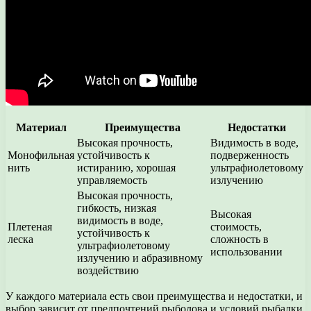
Материал
Преимущества
Недостатки
Высокая прочность,
Видимость в воде,
Монофильная
устойчивость к
подверженность
нить
истиранию, хорошая
ультрафиолетовому
управляемость
излучению
Высокая прочность,
гибкость, низкая
Высокая
видимость в воде,
Плетеная
стоимость,
устойчивость к
леска
сложность в
ультрафиолетовому
использовании
излучению и абразивному
воздействию
У каждого материала есть свои преимущества и недостатки, и
выбор зависит от предпочтений рыболова и условий рыбалки.