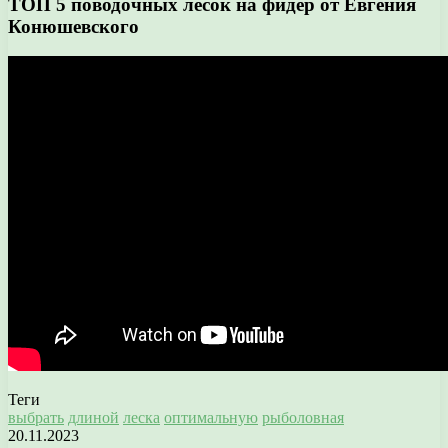
ТОП 5 поводочных лесок на фидер от Евгения
Конюшевского
Теги
выбрать
длиной
леска
оптимальную
рыболовная
20.11.2023