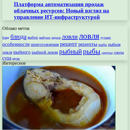
Платформа автоматизации продаж
облачных ресурсов: Новый взгляд на
управление ИТ-инфраструктурой
Облако меток
ловля
ловли
блюда
выбор
блюд
выбрать
лучшие
карася
рецепт
рецепты
особенности
приготовления
рыбная
рыба
рыбы
рыбный
рыбного
рыбной ловли
ловля
секреты
советы
супа
щуки
Интересное