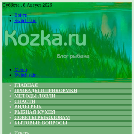
Суббота , 8 Август 2026
Войти
Switch skin
Меню
Switch skin
ГЛАВНАЯ
ПРИВАДЫ И ПРИКОРМКИ
МЕТОДЫ ЛОВЛИ
СНАСТИ
ВИДЫ РЫБ
РЫБНАЯ КУХНЯ
СОВЕТЫ РЫБОЛОВАМ
БЫТОВЫЕ ВОПРОСЫ
Искать