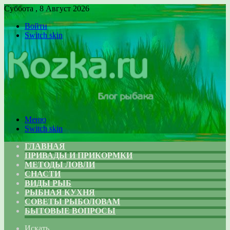
Суббота , 8 Август 2026
Войти
Switch skin
Меню
Switch skin
ГЛАВНАЯ
ПРИВАДЫ И ПРИКОРМКИ
МЕТОДЫ ЛОВЛИ
СНАСТИ
ВИДЫ РЫБ
РЫБНАЯ КУХНЯ
СОВЕТЫ РЫБОЛОВАМ
БЫТОВЫЕ ВОПРОСЫ
Искать