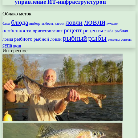
управление ИТ-инфраструктурой
Облако меток
ловля
ловли
блюда
выбор
блюд
выбрать
лучшие
карася
рецепт
рецепты
особенности
приготовления
рыбная
рыба
рыбы
рыбный
рыбного
рыбной ловли
ловля
секреты
советы
супа
щуки
Интересное