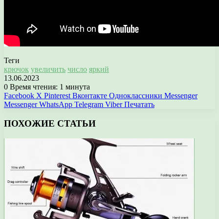
Теги
крючок
увеличить
число
яркий
13.06.2023
0
Время чтения: 1 минута
Facebook
X
Pinterest
Вконтакте
Одноклассники
Messenger
Messenger
WhatsApp
Telegram
Viber
Печатать
ПОХОЖИЕ СТАТЬИ