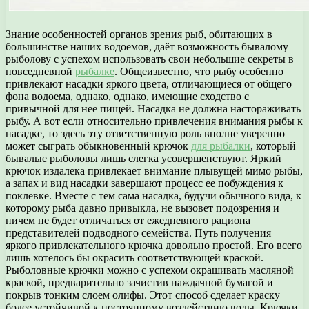
Знание особенностей органов зрения рыб, обитающих в
большинстве наших водоемов, даёт возможность бывалому
рыболову с успехом использовать свои небольшие секреты в
повседневной
рыбалке
. Общеизвестно, что рыбу особенно
привлекают насадки яркого цвета, отличающиеся от общего
фона водоема, однако, однако, имеющие сходство с
привычной для нее пищей. Насадка не должна настораживать
рыбу. А вот если относительно привлечения внимания рыбы к
насадке, то здесь эту ответственную роль вполне уверенно
может сыграть обыкновенный крючок
для рыбалки
, который
бывалые рыболовы лишь слегка усовершенствуют. Яркий
крючок издалека привлекает внимание плывущей мимо рыбы,
а запах и вид насадки завершают процесс ее побуждения к
поклевке. Вместе с тем сама насадка, будучи обычного вида, к
которому рыба давно привыкла, не вызовет подозрения и
ничем не будет отличаться от ежедневного рациона
представителей подводного семейства. Путь получения
яркого привлекательного крючка довольно простой. Его всего
лишь хотелось бы окрасить соответствующей краской.
Рыболовные крючки можно с успехом окрашивать масляной
краской, предварительно зачистив наждачной бумагой и
покрыв тонким слоем олифы. Этот способ сделает краску
более устойчивой к постоянному воздействию воды. Крючки