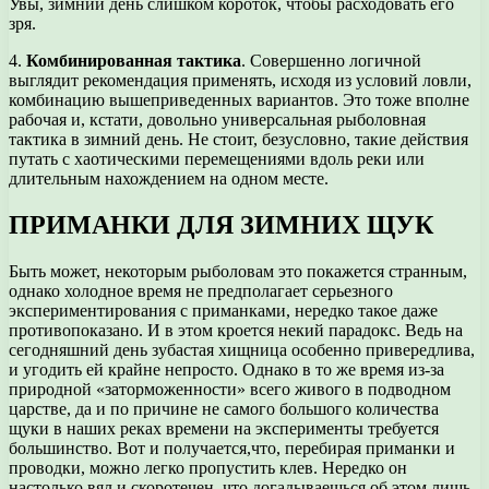
Увы, зимний день слишком короток, чтобы расходовать его
зря.
4.
Комбинированная тактика
. Совершенно логичной
выглядит рекомендация применять, исходя из условий ловли,
комбинацию вышеприведенных вариантов. Это тоже вполне
рабочая и, кстати, довольно универсальная рыболовная
тактика в зимний день. Не стоит, безусловно, такие действия
путать с хаотическими перемещениями вдоль реки или
длительным нахождением на одном месте.
ПРИМАНКИ ДЛЯ ЗИМНИХ ЩУК
Быть может, некоторым рыболовам это покажется странным,
однако холодное время не предполагает серьезного
экспериментирования с приманками, нередко такое даже
противопоказано. И в этом кроется некий парадокс. Ведь на
сегодняшний день зубастая хищница особенно привередлива,
и угодить ей крайне непросто. Однако в то же время из-за
природной «заторможенности» всего живого в подводном
царстве, да и по причине не самого большого количества
щуки в наших реках времени на эксперименты требуется
большинство. Вот и получается,что, перебирая приманки и
проводки, можно легко пропустить клев. Нередко он
настолько вял и скоротечен, что догадываешься об этом лишь