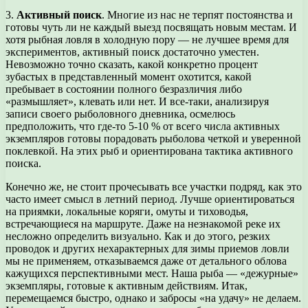
3.
Активный поиск
. Многие из нас не терпят постоянства и
готовы чуть ли не каждый выезд посвящать новым местам. И
хотя рыбная ловля в холодную пору — не лучшее время для
экспериментов, активный поиск достаточно уместен.
Невозможно точно сказать, какой конкретно процент
зубастых в представленный момент охотится, какой
пребывает в состоянии полного безразличия либо
«размышляет», клевать или нет. И все-таки, анализируя
записи своего рыболовного дневника, осмелюсь
предположить, что где-то 5-10 % от всего числа активных
экземпляров готовы порадовать рыболова четкой и уверенной
поклевкой. На этих рыб и ориентирована тактика активного
поиска.
Конечно же, не стоит прочесывать все участки подряд, как это
часто имеет смысл в летний период. Лучше ориентироваться
на приямки, локальные коряги, омуты и тиховодья,
встречающиеся на маршруте. Даже на незнакомой реке их
несложно определить визуально. Как и до этого, резких
проводок и других нехарактерных для зимы приемов ловли
мы не применяем, отказываемся даже от детального облова
кажущихся перспективными мест. Наша рыба — «дежурные»
экземпляры, готовые к активным действиям. Итак,
перемещаемся быстро, однако и забросы «на удачу» не делаем.