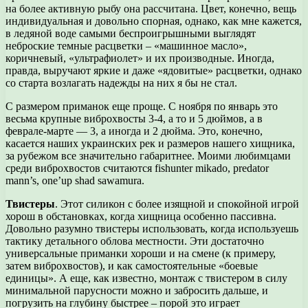
на более активную рыбу она рассчитана. Цвет, конечно, вещь
индивидуальная и довольно спорная, однако, как мне кажется,
в ледяной воде самыми беспроигрышными выглядят
неброские темные расцветки – «машинное масло»,
коричневый, «ультрафиолет» и их производные. Иногда,
правда, выручают яркие и даже «ядовитые» расцветки, однако
со старта возлагать надежды на них я бы не стал.
С размером приманок еще проще. С ноября по январь это
весьма крупные виброхвосты 3-4, а то и 5 дюймов, а в
феврале-марте — 3, а иногда и 2 дюйма. Это, конечно,
касается наших украинских рек и размеров нашего хищника,
за рубежом все значительно габаритнее. Моими любимцами
среди виброхвостов считаются fishunter mikado, predator
mann’s, one’up shad sawamura.
Твистеры
. Этот силикон с более изящной и спокойной игрой
хорош в обстановках, когда хищница особенно пассивна.
Довольно разумно твистеры использовать, когда используешь
тактику детального облова местности. Эти достаточно
универсальные приманки хороши и на смене (к примеру,
затем виброхвостов), и как самостоятельные «боевые
единицы». А еще, как известно, монтаж с твистером в силу
минимальной парусности можно и забросить дальше, и
погрузить на глубину быстрее – порой это играет