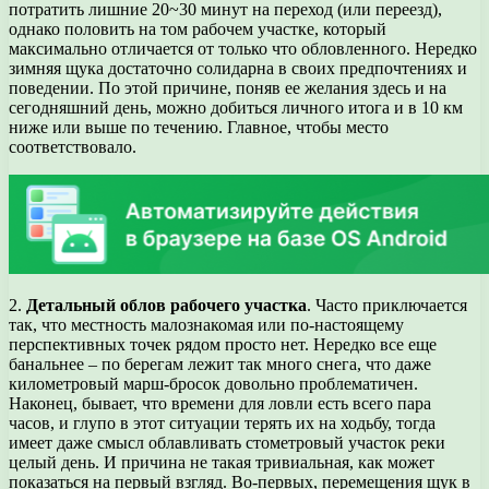
потратить лишние 20~30 минут на переход (или переезд),
однако половить на том рабочем участке, который
максимально отличается от только что обловленного. Нередко
зимняя щука достаточно солидарна в своих предпочтениях и
поведении. По этой причине, поняв ее желания здесь и на
сегодняшний день, можно добиться личного итога и в 10 км
ниже или выше по течению. Главное, чтобы место
соответствовало.
2.
Детальный облов рабочего участка
. Часто приключается
так, что местность малознакомая или по-настоящему
перспективных точек рядом просто нет. Нередко все еще
банальнее – по берегам лежит так много снега, что даже
километровый марш-бросок довольно проблематичен.
Наконец, бывает, что времени для ловли есть всего пара
часов, и глупо в этот ситуации терять их на ходьбу, тогда
имеет даже смысл облавливать стометровый участок реки
целый день. И причина не такая тривиальная, как может
показаться на первый взгляд. Во-первых, перемещения щук в