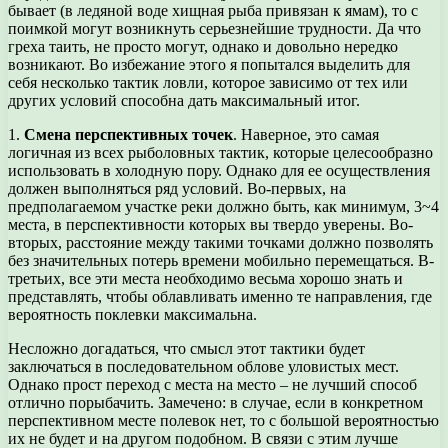
бывает (в ледяной воде хищная рыба привязан к ямам), то с
поимкой могут возникнуть серьезнейшие трудности. Да что
греха таить, не просто могут, однако и довольно нередко
возникают. Во избежание этого я попытался выделить для
себя несколько тактик ловли, которое зависимо от тех или
других условий способна дать максимальный итог.
1.
Смена перспективных точек
. Наверное, это самая
логичная из всех рыболовных тактик, которые целесообразно
использовать в холодную пору. Однако для ее осуществления
должен выполняться ряд условий. Во-первых, на
предполагаемом участке реки должно быть, как минимум, 3~4
места, в перспективности которых вы твердо уверены. Во-
вторых, расстояние между такими точками должно позволять
без значительных потерь времени мобильно перемещаться. В-
третьих, все эти места необходимо весьма хорошо знать и
представлять, чтобы облавливать именно те направления, где
вероятность поклевки максимальна.
Несложно догадаться, что смысл этот тактики будет
заключаться в последовательном облове уловистых мест.
Однако прост переход с места на место – не лучший способ
отлично порыбачить. Замечено: в случае, если в конкретном
перспективном месте полевок нет, то с большой вероятностью
их не будет и на другом подобном. В связи с этим лучше