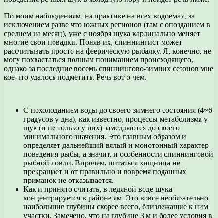
По моим наблюдениям, на практике на всех водоемах, за
исключением разве что южных регионов (там с опозданием в
среднем на месяц), уже с ноября щука кардинально меняет
многие свои повадки. Поняв их, спиннингист может
рассчитывать просто на феерическую рыбалку. Я, конечно, не
могу похвастаться полным пониманием происходящего,
однако за последние восемь спиннингово-зимних сезонов мне
кое-что удалось подметить. Речь вот о чем.
С похолоданием воды до своего зимнего состояния (4~6
градусов у дна), как известно, процессы метаболизма у
щук (и не только у них) замедляются до своего
минимального значения. Это главным образом и
определяет дальнейший вялый и монотонный характер
поведения рыбы, а значит, и особенности спиннинговой
рыбной ловли. Впрочем, питаться хищница не
прекращает и от правильно и вовремя поданных
приманок не отказывается.
Как и принято считать, в ледяной воде щука
концентрируется в районе ям. Это вовсе необязательно
наибольшие глубины скорее всего, близлежащие к ним
участки. Замечено, что на глубине 3 м и более условия в