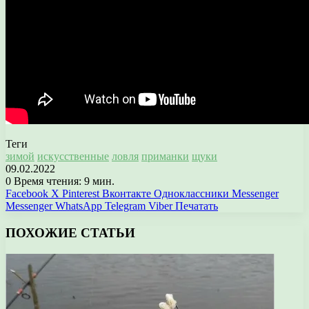
Теги
зимой
искусственные
ловля
приманки
щуки
09.02.2022
0
Время чтения: 9 мин.
Facebook
X
Pinterest
Вконтакте
Одноклассники
Messenger
Messenger
WhatsApp
Telegram
Viber
Печатать
ПОХОЖИЕ СТАТЬИ