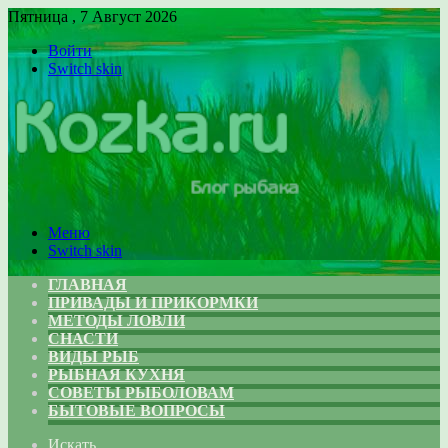
Пятница , 7 Август 2026
Войти
Switch skin
Меню
Switch skin
ГЛАВНАЯ
ПРИВАДЫ И ПРИКОРМКИ
МЕТОДЫ ЛОВЛИ
СНАСТИ
ВИДЫ РЫБ
РЫБНАЯ КУХНЯ
СОВЕТЫ РЫБОЛОВАМ
БЫТОВЫЕ ВОПРОСЫ
Искать