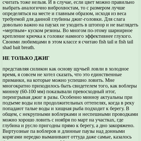
считать тоже нельзя. И в случае, если цвет можно правильно
выбрать аналогично виброхвостам, то с размером лучше
определяться на месте и главным образом, исходя из веса
требуемой для данной глубины джиг-головки. Для слага
довольно важно на паузах не уходить в штопор и не выглядеть
«мертвым» куском резины. Во многом по-этому шарнирное
крепление крючка к головке намного эффективнее глухого.
Своими любимцами в этом классе я считаю fish tail и fish tail
shad bait breath.
НЕ ТОЛЬКО ДЖИГ
представляя силикон как основу щучьей ловли в холодное
время, я совсем не хотел сказать, что это единственные
приманки, на которые можно успешно ловить. Мне
многократно приходилось быть свидетелем того, как воблеры
минноу (60-100 мм) показывали превосходный итог,
переигрывая джиг в разы. Особенно минноу актуальны при
подъеме воды или продолжительных оттепелях, когда в реку
попадают талые воды и хищная рыба подходит к берегу. В
общем, с некрупными воблерками и неспешными проводками
можно хорошо ловить с ноября по март на участках, где
глубина и русло пригодны прямо к берегу, а дно закоряжено.
Виртуозные па воблеров и длинные паузы над донными
корягами нередко выманивают оттуда даже самые, казалось