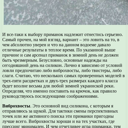
И все-таки к выбору приманок надлежит отнестись серьезно.
Самый прочен, на мой взгляд, вариант – это ловить на то, в
чем абсолютно уверен и что на данном водоеме давало
отличные результаты в теплое время. По указанной выше
причине и сам арсенал приманок в зимний день не должен
быть чрезмерным. Безусловно, основные надежды на
сегодняшний день на силикон. Лично я зависимо от условий
ловли предпочитаю либо виброхвосты, либо твистеры, либо
слаги. Считаю, что нескольких самых проверенных моделей в
трех-пяти расцветках и двух-трех размерах каждого класса
будет вполне весьма для любой зимней украинской реки.
Определяя, что именно поставить на крючок, как правило
руководствуюсь последующими соображениями.
Виброхвосты
. Это основной вид силикона, с которым я
отправляюсь за щукой. Для тактики смены перспективных
точек или же активного поиска эти приманки пригодны
лучше всего. Виброхвосты хороши и на тех участках, где
прессинг минимален. И чем отчетливее игра приманки, тем