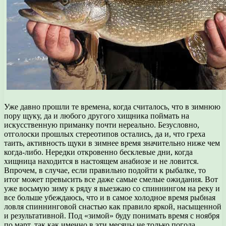
Уже давно прошли те времена, когда считалось, что в зимнюю
пору щуку, да и любого другого хищника поймать на
искусственную приманку почти нереально. Безусловно,
отголоски прошлых стереотипов остались, да и, что греха
таить, активность щуки в зимнее время значительно ниже чем
когда-либо. Нередки откровенно бесклевые дни, когда
хищница находится в настоящем анабиозе и не ловится.
Впрочем, в случае, если правильно подойти к рыбалке, то
итог может превысить все даже самые смелые ожидания. Вот
уже восьмую зиму к ряду я выезжаю со спиннингом на реку и
все больше убеждаюсь, что и в самое холодное время рыбная
ловля спиннинговой снастью как правило яркой, насыщенной
и результативной. Под «зимой» буду понимать время с ноября
по март, так как именно в эти месяцы не только погода,