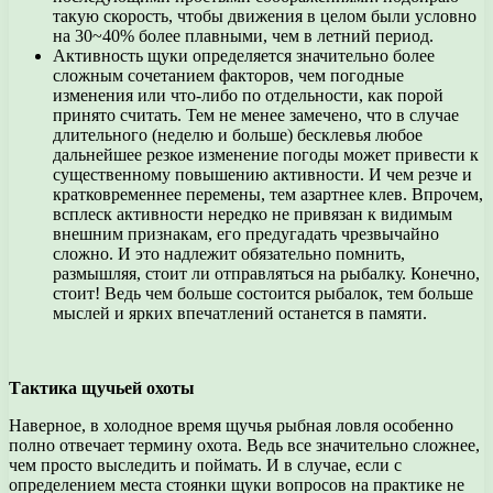
такую скорость, чтобы движения в целом были условно
на 30~40% более плавными, чем в летний период.
Активность щуки определяется значительно более
сложным сочетанием факторов, чем погодные
изменения или что-либо по отдельности, как порой
принято считать. Тем не менее замечено, что в случае
длительного (неделю и больше) бесклевья любое
дальнейшее резкое изменение погоды может привести к
существенному повышению активности. И чем резче и
кратковременнее перемены, тем азартнее клев. Впрочем,
всплеск активности нередко не привязан к видимым
внешним признакам, его предугадать чрезвычайно
сложно. И это надлежит обязательно помнить,
размышляя, стоит ли отправляться на рыбалку. Конечно,
стоит! Ведь чем больше состоится рыбалок, тем больше
мыслей и ярких впечатлений останется в памяти.
Тактика щучьей охоты
Наверное, в холодное время щучья рыбная ловля особенно
полно отвечает термину охота. Ведь все значительно сложнее,
чем просто выследить и поймать. И в случае, если с
определением места стоянки щуки вопросов на практике не