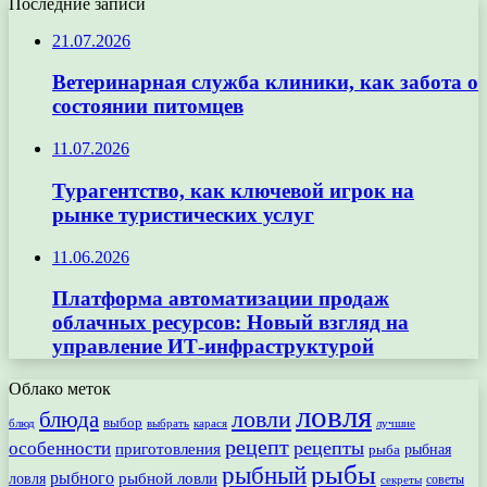
Последние записи
21.07.2026
Ветеринарная служба клиники, как забота о
состоянии питомцев
11.07.2026
Турагентство, как ключевой игрок на
рынке туристических услуг
11.06.2026
Платформа автоматизации продаж
облачных ресурсов: Новый взгляд на
управление ИТ-инфраструктурой
Облако меток
ловля
ловли
блюда
выбор
блюд
выбрать
лучшие
карася
рецепт
рецепты
особенности
приготовления
рыбная
рыба
рыбы
рыбный
рыбного
рыбной ловли
ловля
секреты
советы