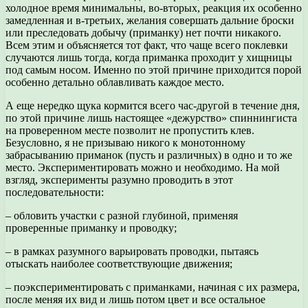
холодное время минимальны, во-вторых, реакция их особенно
замедленная и в-третьих, желания совершать дальние броски
или преследовать добычу (приманку) нет почти никакого.
Всем этим и объясняется тот факт, что чаще всего поклевки
случаются лишь тогда, когда приманка проходит у хищницы
под самым носом. Именно по этой причине приходится порой
особенно детально облавливать каждое место.
А еще нередко щука кормится всего час-другой в течение дня,
по этой причине лишь настоящее «дежурство» спиннингиста
на проверенном месте позволит не пропустить клев.
Безусловно, я не призываю никого к монотонному
забрасыванию приманок (пусть и различных) в одно и то же
место. Экспериментировать можно и необходимо. На мой
взгляд, эксперименты разумно проводить в этот
последовательности:
– обловить участки с разной глубиной, применяя
проверенные приманку и проводку;
– в рамках разумного варьировать проводки, пытаясь
отыскать наиболее соответствующие движения;
– поэкспериментировать с приманками, начиная с их размера,
после меняя их вид и лишь потом цвет и все остальное