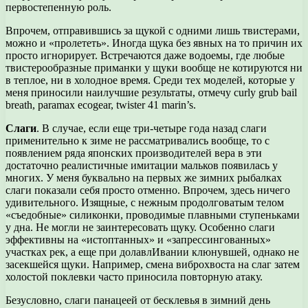
первостепенную роль.
Впрочем, отправившись за щукой с одними лишь твистерами,
можно и «пролететь». Иногда щука без явных на то причин их
просто игнорирует. Встречаются даже водоемы, где любые
твистерообразные приманки у щуки вообще не котируются ни
в теплое, ни в холодное время. Среди тех моделей, которые у
меня приносили наилучшие результаты, отмечу curly grub bail
breath, paramax ecogear, twister 41 marin’s.
Слаги
. В случае, если еще три-четыре года назад слаги
применительно к зиме не рассматривались вообще, то с
появлением ряда японских производителей вера в эти
достаточно реалистичные имитации мальков появилась у
многих. У меня буквально на первых же зимних рыбалках
слаги показали себя просто отменно. Впрочем, здесь ничего
удивительного. Изящные, с нежным продолговатым телом
«съедобные» силиконки, проводимые плавными ступеньками
у дна. Не могли не заинтересовать щуку. Особенно слаги
эффективны на «истоптанных» и «запрессингованных»
участках рек, а еще при долавлИвании клюнувшей, однако не
засекшейся щуки. Например, смена виброхвоста на слаг затем
холостой поклевки часто приносила повторную атаку.
Безусловно, слаги панацеей от бесклевья в зимний день