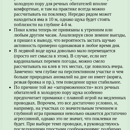
холодную пору для речных обитателей вполне
комфортные, и там на практике всегда можно
рассчитывать на поклевку. Нередко рядом может
находиться яма в 10 м, однако щука будет стоять
поблизости на глубине 4-6 м.
Пики клева теперь не привязаны к утренним или
любым другим часам. Анализируя свои зимние выезды,
я пришел к выводу, что вероятность застать щучью
активность примерно одинаковая в любое время дня.
В ледяной воде щука довольно мало перемещается
(просто нет смысла в этом). В случае, если нет
кардинальных перемен погоды, можно смело
рассчитывать на клев в тех местах, где ловилось вчера.
Замечено: чем глубже на перспективном участке и чем
больше природных аномалий на дне он имеет (коряга,
резкая бровка и пр.), тем поведение щуки стабильнее.
По причине той же «заторможенности» всех речных
обитателей в холодную пору щука особенно
предпочитает приманки с плавной игрой на медленных
проводках. Впрочем, это все достаточно условно, и,
например, на участках со значительным течением и
глубиной игра приманки невольно окажется достаточно
агрессивной, однако это не значит, что поклевки не
будет. При выборе темп проводки, я руководствуюсь
последующими простыми соображениями: подбираю